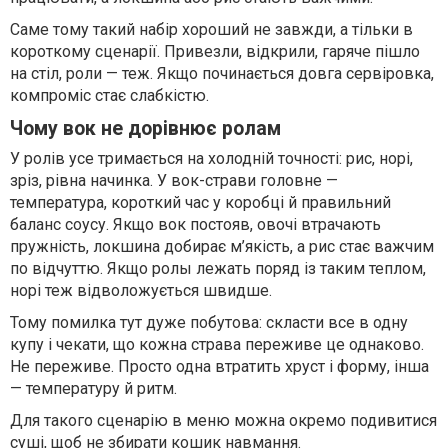
Саме тому такий набір хороший не завжди, а тільки в
короткому сценарії. Привезли, відкрили, гаряче пішло
на стіл, роли — теж. Якщо починається довга сервіровка,
компроміс стає слабкістю.
Чому вок не дорівнює ролам
У ролів усе тримається на холодній точності: рис, норі,
зріз, рівна начинка. У вок-страви головне —
температура, короткий час у коробці й правильний
баланс соусу. Якщо вок постояв, овочі втрачають
пружність, локшина добирає м’якість, а рис стає важчим
по відчуттю. Якщо ролы лежать поряд із таким теплом,
норі теж відволожується швидше.
Тому помилка тут дуже побутова: скласти все в одну
купу і чекати, що кожна страва переживе це однаково.
Не переживе. Просто одна втратить хруст і форму, інша
— температуру й ритм.
Для такого сценарію в меню можна окремо подивитися
суші
, щоб не збирати кошик навмання.