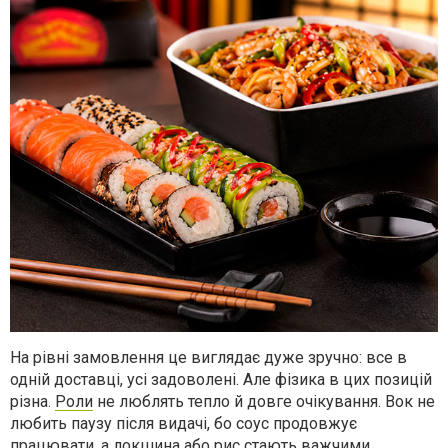
На рівні замовлення це виглядає дуже зручно: все в
одній доставці, усі задоволені. Але фізика в цих позицій
різна.
Роли
не люблять тепло й довге очікування. Вок не
любить паузу після видачі, бо соус продовжує
працювати, а локшина або рис стають важчими.