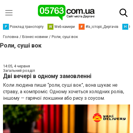
Р
Розклад транспорту
W
Web камери
#
#Із_історіі_Дергачів
Н
Но
Головна
Бізнес новини
Роли, суші вок
Роли, суші вок
14:05,
4 червня
Загальний розділ
Дві вечері в одному замовленні
Коли людина пише “роли, суші вок”, вона шукає не
страву, а компроміс. Одному хочеться холодних ролів,
іншому — гарячої локшини або рису з соусом.