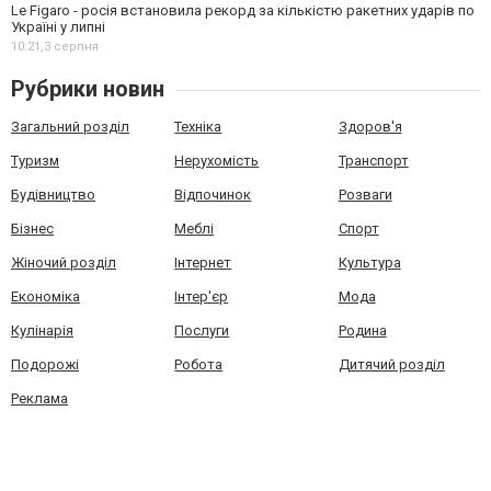
Le Figaro - росія встановила рекорд за кількістю ракетних ударів по
Україні у липні
10:21,
3 серпня
Рубрики новин
Загальний розділ
Техніка
Здоров'я
Туризм
Нерухомість
Транспорт
Будівництво
Відпочинок
Розваги
Бізнес
Меблі
Спорт
Жіночий розділ
Інтернет
Культура
Економіка
Інтер'єр
Мода
Кулінарія
Послуги
Родина
Подорожі
Робота
Дитячий розділ
Реклама