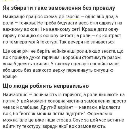
Як збирати таке замовлення без провалу
Найкраще працює схема, де
гаряче
— одне або два, а
роли — точкові. Не треба будувати весь стіл одразу і на
важкому вокові, і на великому сеті. Краще дати одну
гарячу позицію як основу ситості, а роли — як контраст
по температурі й текстурі. Так вечеря не зливається.
Ще одна річ: не беріть найніжніші роли, якщо знаєте, що
вок прийде дуже гарячим і коробки стоятимуть разом
хоча б десять хвилин. У такому сценарії спокійні макі
або щось без важкого верху переживуть ситуацію
краще.
Що люди роблять неправильно
Найчастіше — починають із гарячого, а роли лишають на
потім. У цей момент холодна частина замовлення просто
чекає й слабшає. Другий варіант — навпаки, відкласти
вок, бо “його ж можна потім підігріти”. Формально
можна, але це вже інша страва. Соус за цей час встигне
вбити ту текстуру, заради якої вок замовляють.