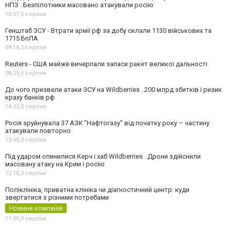
НПЗ . Безпілотники масовано атакували росію
10:57,
5 серпня
Генштаб ЗСУ - Втрати армії рф за добу склали 1130 військових та
1715 БпЛА
09:14,
5 серпня
Reuters - США майже вичерпали запаси ракет великої дальності
08:29,
5 серпня
До чого призвели атаки ЗСУ на Wildberries . 200 млрд збитків і ризик
краху банків рф
14:32,
3 серпня
Росія зруйнувала 37 АЗК "Нафтогазу" від початку року – частину
атакували повторно
13:48,
3 серпня
Під ударом опинилися Керч і хаб Wildberries . Дрони здійснили
масовану атаку на Крим і росію
12:18,
3 серпня
Поліклініка, приватна клініка чи діагностичний центр: куди
звертатися з різними потребами
Новини компаній
11:00,
3 серпня