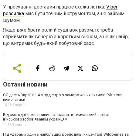
У просуванні доставки працює схожа логіка:
Viber
розсилка
має бути точним інструментом, а не зайвим
шумом.
Якщо вже брати роли й суші вок разом, їх треба
сприймати як вечерю з коротким вікном, а не як набір,
що витримає будь-який побутовий хаос.
Останні новини
ЄС дасть Україні 1,4 млрд євро з заморожених активів РФ після
нічної атаки
13:28,
5 серпня
Від сьогодні Чехія припиняє надавати тимчасовий захист
військовозобов’язаним українцям
11:17,
5 серпня
Під ударами один з найбільших розподільчих центрів Wildberries та