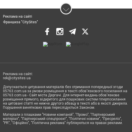
Реклама на сайті
Франшиза "CitySites"
Реклама на сайті:
rek@citysites.ua
Допускається цитування матеріалів без отримання попередньої згоди
05763.com.ua за умови розміщення в тексті обов'язкового посилання на
05763.com.ua - Сайт міста Дергачі. Для інтернет-видань обов'язкове
розміщення прямого, відкритого для пошукових систем гіперпосилання
на цитовані статті не нижче другого абзацу в тексті або в якості джерела.
Порушення виняткових прав переслідується Законом.
Матеріали з плашками "Новини компаній", "Промо", "Партнерський
матеріал", "Партнерський спецпроєкт", "Політичні новини", "Пресреліз",
"PR", "Офіційно", "Політична реклама" публікуються на правах реклами.