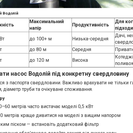
й Водолій
Максимальний
Для ко
жність
Продуктивність
напір
підход
Дачі, н
Вт
до 100+ м
Низька-середня
свердл
т
до 80 м
Середня
Приватн
Котеджі
т
до 120 м
Висока
поливо
рати насос Водолій під конкретну свердловину
ся з паспорта свердловини. Важливо врахувати не тільки г
, діаметр труби та очікуване споживання.
ру
–60 метрів часто вистачає моделі 0,5 кВт
80 метрів краще дивитися на моделі з вищим напором
ким піском — встановіть додатковий фільтр