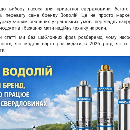
до вибору насоса для приватної свердловини, багато
ть перевагу саме бренду Водолій. Це не просто марк
урахуванням реальних українських умов: перепадів напру
джетів і бажання мати надійну техніку на роки.
ій статті ми без шаблонних фраз розберемо, чому насо
ність, які моделі варто розглядати в 2026 році, як їх
ти.