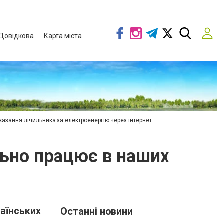
Довідкова
Карта міста
азання лічильника за електроенергію через інтернет
льно працює в наших
аїнських
Останні новини