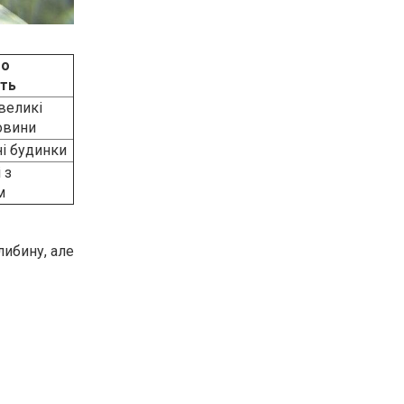
го
ить
евеликі
овини
і будинки
 з
м
либину, але