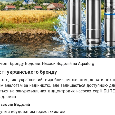
мент бренду Водолій:
Насоси Водолій на Aquatorg
сті українського бренду
того, як український виробник може створювати техні
м аналогам за надійністю, але залишається доступною дл
ється на занурювальних відцентрових насосах серії БЦПЕ
рдловин.
насосів Водолій
гуна з вбудованим термозахистом