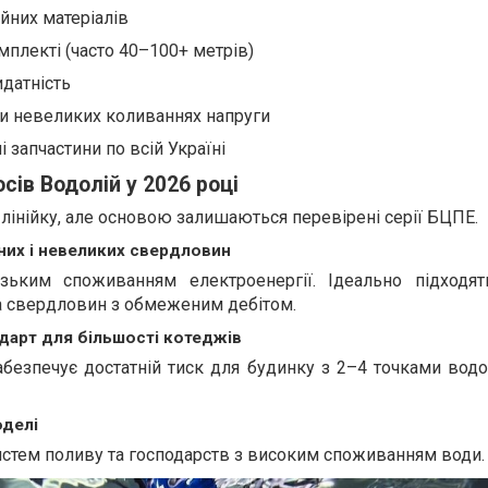
йних матеріалів
мплекті (часто 40–100+ метрів)
датність
ри невеликих коливаннях напруги
і запчастини по всій Україні
ів Водолій у 2026 році
лінійку, але основою залишаються перевірені серії БЦПЕ.
них і невеликих свердловин
зьким споживанням електроенергії. Ідеально підходя
а свердловин з обмеженим дебітом.
дарт для більшості котеджів
абезпечує достатній тиск для будинку з 2–4 точками вод
оделі
истем поливу та господарств з високим споживанням води.