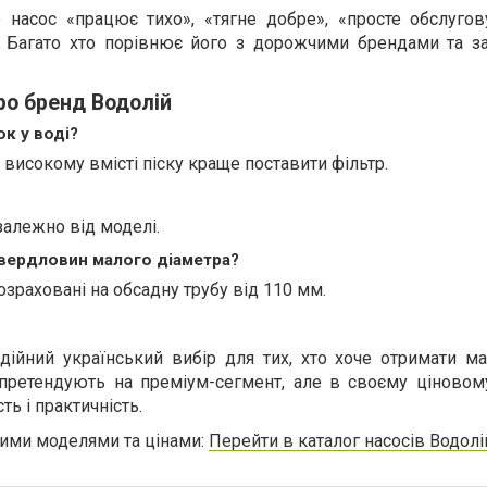
насос «працює тихо», «тягне добре», «просте обслугов
. Багато хто порівнює його з дорожчими брендами та з
ро бренд Водолій
ок у воді?
и високому вмісті піску краще поставити фільтр.
залежно від моделі.
свердловин малого діаметра?
озраховані на обсадну трубу від 110 мм.
дійний український вибір для тих, хто хоче отримати м
 претендують на преміум-сегмент, але в своєму ціновому
ть і практичність.
ними моделями та цінами:
Перейти в каталог насосів Водолі