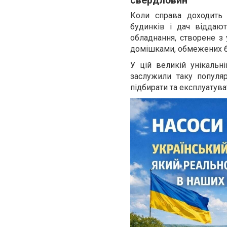
свердловин
Коли справа доходить 
будинків і дач віддаю
обладнання, створене з 
домішками, обмежених бю
У цій великій унікальн
заслужили таку популяр
підбирати та експлуатува