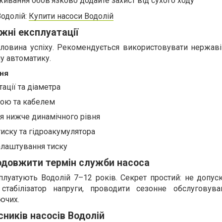
живання обов’язково додайте захист від сухого ходу
Водолій:
Купити насоси Водолій
жні експлуатації
ловина успіху. Рекомендується використовувати нержаві
ну автоматику.
ння
ації та діаметра
бою та кабелем
я нижче динамічного рівня
иску та гідроакумулятора
налаштування тиску
одовжити термін служби насоса
плуатують Водолій 7–12 років. Секрет простий: не допус
 стабілізатор напруги, проводити сезонне обслуговув
ючих.
сників насосів Водолій