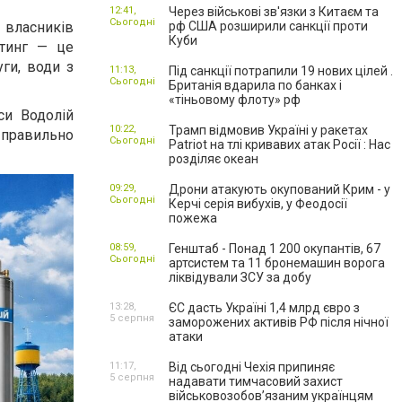
12:41,
Через військові зв'язки з Китаєм та
Сьогодні
 власників
рф США розширили санкції проти
Куби
етинг — це
ги, води з
11:13,
Під санкції потрапили 19 нових цілей .
Сьогодні
Британія вдарила по банках і
«тіньовому флоту» рф
си Водолій
10:22,
Трамп відмовив Україні у ракетах
 правильно
Сьогодні
Patriot на тлі кривавих атак Росії : Нас
розділяє океан
09:29,
Дрони атакують окупований Крим - у
Сьогодні
Керчі серія вибухів, у Феодосії
пожежа
08:59,
Генштаб - Понад 1 200 окупантів, 67
Сьогодні
артсистем та 11 бронемашин ворога
ліквідували ЗСУ за добу
13:28,
ЄС дасть Україні 1,4 млрд євро з
5 серпня
заморожених активів РФ після нічної
атаки
11:17,
Від сьогодні Чехія припиняє
5 серпня
надавати тимчасовий захист
військовозобов’язаним українцям