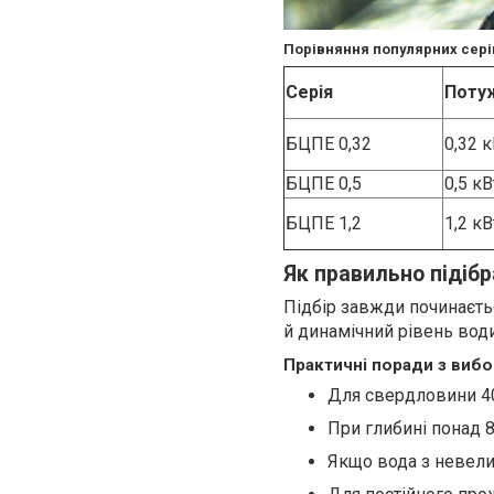
Порівняння популярних сері
Серія
Поту
БЦПЕ 0,32
0,32 к
БЦПЕ 0,5
0,5 кВ
БЦПЕ 1,2
1,2 кВ
Як правильно підіб
Підбір завжди починаєть
й динамічний рівень води
Практичні поради з вибо
Для свердловини 40
При глибині понад 
Якщо вода з невели