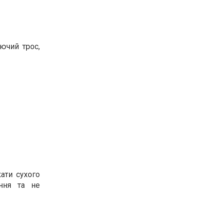
ючий трос,
кати сухого
ання та не