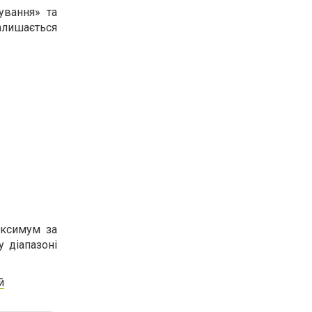
ування» та
алишається
аксимум за
 діапазоні
й