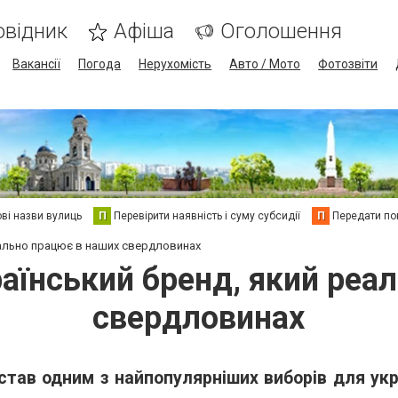
овідник
Афіша
Оголошення
Вакансії
Погода
Нерухомість
Авто / Мото
Фотозвіти
ві назви вулиць
П
Перевірити наявність і суму субсидії
П
Передати пок
еально працює в наших свердловинах
раїнський бренд, який реа
свердловинах
став одним з найпопулярніших виборів для укр