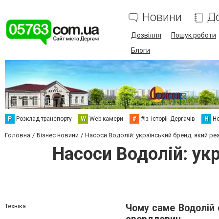
Новини
Д
Дозвілля
Пошук роботи
Блоги
Р
Розклад транспорту
W
Web камери
#
#Із_історіі_Дергачів
Н
Но
Головна
Бізнес новини
Насоси Водолій: український бренд, який р
Насоси Водолій: ук
Техніка
Чому саме Водолій 