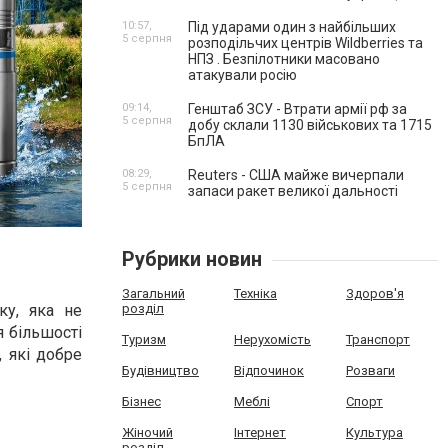
10:57,
Під ударами один з найбільших
5 серпня
розподільчих центрів Wildberries та
НПЗ . Безпілотники масовано
атакували росію
09:14,
Генштаб ЗСУ - Втрати армії рф за
5 серпня
добу склали 1130 військових та 1715
БпЛА
08:29,
Reuters - США майже вичерпали
5 серпня
запаси ракет великої дальності
Рубрики новин
Загальний
Техніка
Здоров'я
ку, яка не
розділ
я більшості
Туризм
Нерухомість
Транспорт
, які добре
Будівництво
Відпочинок
Розваги
Бізнес
Меблі
Спорт
Жіночий
Інтернет
Культура
розділ