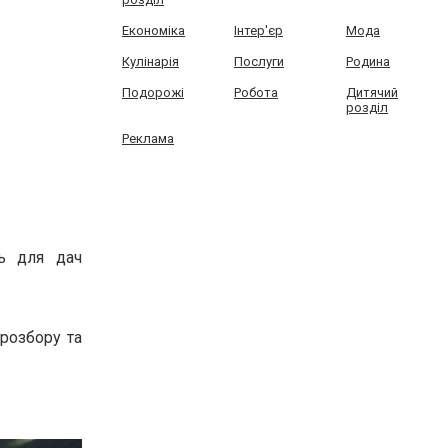
Економіка
Інтер'єр
Мода
Кулінарія
Послуги
Родина
Подорожі
Робота
Дитячий
розділ
Реклама
ть для дач
орозбору та