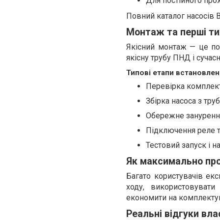
Для постійного про
Повний каталог насосів 
Монтаж та перші ти
Якісний монтаж — це по
якісну трубу ПНД і сучас
Типові етапи встановле
Перевірка комплект
Збірка насоса з тру
Обережне зануренн
Підключення реле т
Тестовий запуск і 
Як максимально пр
Багато користувачів екс
ходу, використовувати
економити на комплекту
Реальні відгуки вла