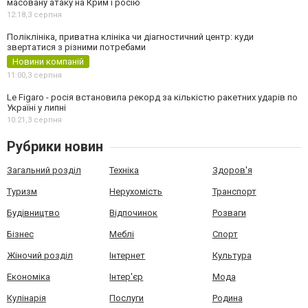
масовану атаку на Крим і росію
12:18,
3 серпня
Поліклініка, приватна клініка чи діагностичний центр: куди
звертатися з різними потребами
Новини компаній
11:00,
3 серпня
Le Figaro - росія встановила рекорд за кількістю ракетних ударів по
Україні у липні
10:21,
3 серпня
Рубрики новин
Загальний розділ
Техніка
Здоров'я
Туризм
Нерухомість
Транспорт
Будівництво
Відпочинок
Розваги
Бізнес
Меблі
Спорт
Жіночий розділ
Інтернет
Культура
Економіка
Інтер'єр
Мода
Кулінарія
Послуги
Родина