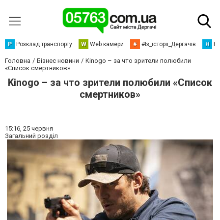
Р
Розклад транспорту
W
Web камери
#
#Із_історіі_Дергачів
Н
Но
Головна
Бізнес новини
Kinogo – за что зрители полюбили
«Список смертников»
Kinogo – за что зрители полюбили «Список
смертников»
15:16,
25 червня
Загальний розділ