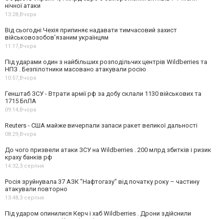
нічної атаки
13:28,
Вчора
Від сьогодні Чехія припиняє надавати тимчасовий захист
військовозобов’язаним українцям
11:17,
Вчора
Під ударами один з найбільших розподільчих центрів Wildberries та
НПЗ . Безпілотники масовано атакували росію
10:57,
Вчора
Генштаб ЗСУ - Втрати армії рф за добу склали 1130 військових та
1715 БпЛА
09:14,
Вчора
Reuters - США майже вичерпали запаси ракет великої дальності
08:29,
Вчора
До чого призвели атаки ЗСУ на Wildberries . 200 млрд збитків і ризик
краху банків рф
14:32,
3 серпня
Росія зруйнувала 37 АЗК "Нафтогазу" від початку року – частину
атакували повторно
13:48,
3 серпня
Під ударом опинилися Керч і хаб Wildberries . Дрони здійснили