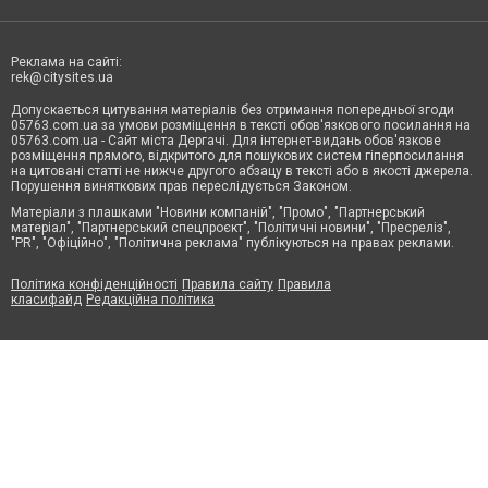
Реклама на сайті:
rek@citysites.ua
Допускається цитування матеріалів без отримання попередньої згоди
05763.com.ua за умови розміщення в тексті обов'язкового посилання на
05763.com.ua - Сайт міста Дергачі. Для інтернет-видань обов'язкове
розміщення прямого, відкритого для пошукових систем гіперпосилання
на цитовані статті не нижче другого абзацу в тексті або в якості джерела.
Порушення виняткових прав переслідується Законом.
Матеріали з плашками "Новини компаній", "Промо", "Партнерський
матеріал", "Партнерський спецпроєкт", "Політичні новини", "Пресреліз",
"PR", "Офіційно", "Політична реклама" публікуються на правах реклами.
Політика конфіденційності
Правила сайту
Правила
класифайд
Редакційна політика