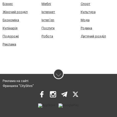
Бізнес
Меблі
Спорт
Жіночий розділ
Інтернет
Культура
Економіка
Інтер'єр
Мода
Кулінарія
Послуги
Родина
Подорожі
Робота
Дитячий розділ
Реклама
Реклама на сайті
Франшиза "CitySites"