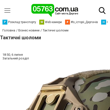
Р
Розклад транспорту
W
Web камери
#
#Із_історіі_Дергачів
Н
Но
Головна
Бізнес новини
Тактичні шоломи
Тактичні шоломи
18:50,
6 липня
Загальний розділ