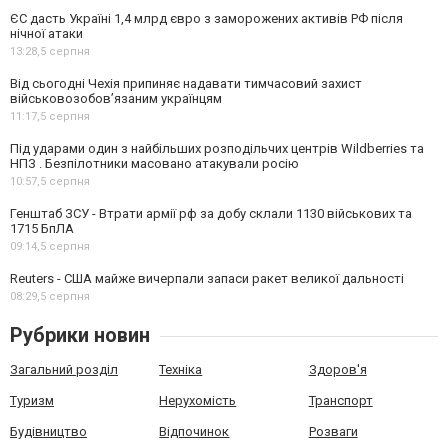
ЄС дасть Україні 1,4 млрд євро з заморожених активів РФ після
нічної атаки
13:28,
5 серпня
Від сьогодні Чехія припиняє надавати тимчасовий захист
військовозобов’язаним українцям
11:17,
5 серпня
Під ударами один з найбільших розподільчих центрів Wildberries та
НПЗ . Безпілотники масовано атакували росію
10:57,
5 серпня
Генштаб ЗСУ - Втрати армії рф за добу склали 1130 військових та
1715 БпЛА
09:14,
5 серпня
Reuters - США майже вичерпали запаси ракет великої дальності
08:29,
5 серпня
Рубрики новин
Загальний розділ
Техніка
Здоров'я
Туризм
Нерухомість
Транспорт
Будівництво
Відпочинок
Розваги