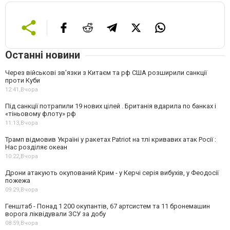
Останні новини
Через військові зв'язки з Китаєм та рф США розширили санкції
проти Куби
12:41,
Вчора
Під санкції потрапили 19 нових цілей . Британія вдарила по банках і
«тіньовому флоту» рф
11:13,
Вчора
Трамп відмовив Україні у ракетах Patriot на тлі кривавих атак Росії :
Нас розділяє океан
10:22,
Вчора
Дрони атакують окупований Крим - у Керчі серія вибухів, у Феодосії
пожежа
09:29,
Вчора
Генштаб - Понад 1 200 окупантів, 67 артсистем та 11 бронемашин
ворога ліквідували ЗСУ за добу
08:59,
Вчора