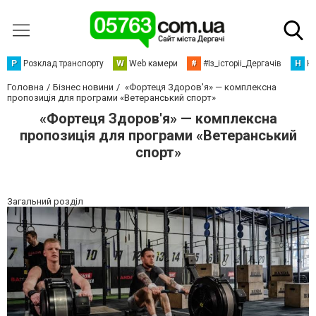
Р
Розклад транспорту
W
Web камери
#
#Із_історіі_Дергачів
Н
Но
Головна
Бізнес новини
«Фортеця Здоров'я» — комплексна
пропозиція для програми «Ветеранський спорт»
«Фортеця Здоров'я» — комплексна
пропозиція для програми «Ветеранський
спорт»
Загальний розділ