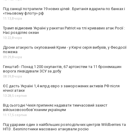
Під санкції потрапили 19 нових цілей . Британія вдарила по банках і
«тіньовому флоту» рф
11:13,
Вчора
Трамп відмовив Україні у ракетах Patriot на тлі кривавих атак Росії :
Нас розділяє океан
10:22,
Вчора
Дрони атакують окупований Крим - у Керчі серія вибухів, у Феодосії
пожежа
09:29,
Вчора
Генштаб - Понад 1 200 окупантів, 67 артсистем та 11 бронемашин
ворога ліквідували ЗСУ за добу
08:59,
Вчора
ЄС дасть Україні 1,4 млрд євро з заморожених активів РФ після
нічної атаки
13:28,
5 серпня
Від сьогодні Чехія припиняє надавати тимчасовий захист
військовозобов’язаним українцям
11:17,
5 серпня
Під ударами один з найбільших розподільчих центрів Wildberries та
НПЗ . Безпілотники масовано атакували росію