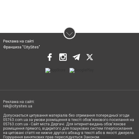
Реклама на сайті
Франшиза "CitySites"
Реклама на сайті:
rek@citysites.ua
Допускається цитування матеріалів без отримання попередньої згоди
05763.com.ua за умови розміщення в тексті обов'язкового посилання на
05763.com.ua - Сайт міста Дергачі. Для інтернет-видань обов'язкове
розміщення прямого, відкритого для пошукових систем гіперпосилання
на цитовані статті не нижче другого абзацу в тексті або в якості джерела.
Порушення виняткових прав переслідується Законом.