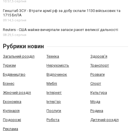
10:57,
5 серпня
Генштаб ЗСУ - Втрати армії рф за добу склали 1130 військових та
1715 БпЛА
09:14,
5 серпня
Reuters - США майже вичерпали запаси ракет великої дальності
08:29,
5 серпня
Рубрики новин
Загальний розділ
Техніка
Здоров'я
Туризм
Нерухомість
Транспорт
Будівництво
Відпочинок
Розваги
Бізнес
Меблі
Спорт
Жіночий розділ
Інтернет
Культура
Економіка
Інтер'єр
Мода
Кулінарія
Послуги
Родина
Подорожі
Робота
Дитячий розділ
Реклама