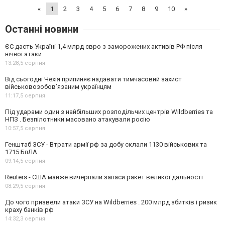
«
1
2
3
4
5
6
7
8
9
10
»
Останні новини
ЄС дасть Україні 1,4 млрд євро з заморожених активів РФ після
нічної атаки
13:28,
5 серпня
Від сьогодні Чехія припиняє надавати тимчасовий захист
військовозобов’язаним українцям
11:17,
5 серпня
Під ударами один з найбільших розподільчих центрів Wildberries та
НПЗ . Безпілотники масовано атакували росію
10:57,
5 серпня
Генштаб ЗСУ - Втрати армії рф за добу склали 1130 військових та
1715 БпЛА
09:14,
5 серпня
Reuters - США майже вичерпали запаси ракет великої дальності
08:29,
5 серпня
До чого призвели атаки ЗСУ на Wildberries . 200 млрд збитків і ризик
краху банків рф
14:32,
3 серпня