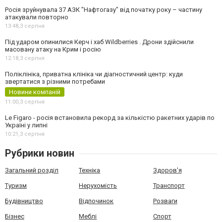
Росія зруйнувала 37 АЗК "Нафтогазу" від початку року – частину
атакували повторно
13:48,
3 серпня
Під ударом опинилися Керч і хаб Wildberries . Дрони здійснили
масовану атаку на Крим і росію
12:18,
3 серпня
Поліклініка, приватна клініка чи діагностичний центр: куди
звертатися з різними потребами
Новини компаній
11:00,
3 серпня
Le Figaro - росія встановила рекорд за кількістю ракетних ударів по
Україні у липні
10:21,
3 серпня
Рубрики новин
Загальний розділ
Техніка
Здоров'я
Туризм
Нерухомість
Транспорт
Будівництво
Відпочинок
Розваги
Бізнес
Меблі
Спорт