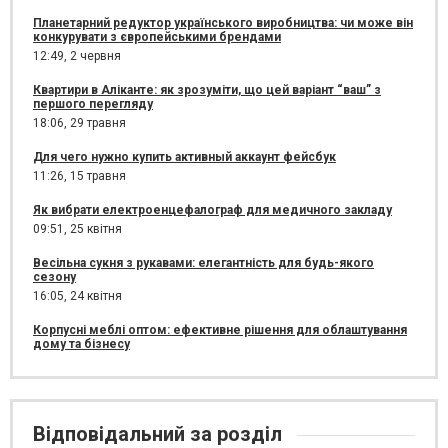
Планетарний редуктор українського виробництва: чи може він
конкурувати з європейськими брендами
12:49,
2 червня
Квартири в Аліканте: як зрозуміти, що цей варіант “ваш” з
першого перегляду
18:06,
29 травня
Для чего нужно купить активный аккаунт фейсбук
11:26,
15 травня
Як вибрати електроенцефалограф для медичного закладу
09:51,
25 квітня
Весільна сукня з рукавами: елегантність для будь-якого
сезону
16:05,
24 квітня
Корпусні меблі оптом: ефективне рішення для облаштування
дому та бізнесу
Відповідальний за розділ