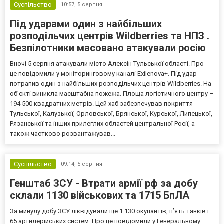
Суспільство
10:57,
5 серпня
Під ударами один з найбільших
розподільчих центрів Wildberries та НПЗ .
Безпілотники масовано атакували росію
Вночі 5 серпня атакували місто Алексін Тульської області. Про
це повідомили у моніторинговому каналі Exilenova+. Під удар
потрапив один з найбільших розподільчих центрів Wildberries. На
об’єкті виникла масштабна пожежа. Площа логістичного центру –
194 500 квадратних метрів. Цей хаб забезпечував покриття
Тульської, Калузької, Орловської, Брянської, Курської, Липецької,
Рязанської та інших прилеглих областей центральної Росії, а
також частково розвантажував...
Суспільство
09:14,
5 серпня
Генштаб ЗСУ - Втрати армії рф за добу
склали 1130 військових та 1715 БпЛА
За минулу добу ЗСУ ліквідували ще 1 130 окупантів, пʼять танків і
65 артилерійських систем. Про це повідомили у Генеральному