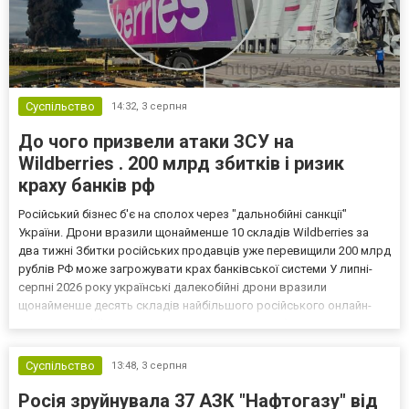
Суспільство
14:32,
3 серпня
До чого призвели атаки ЗСУ на
Wildberries . 200 млрд збитків і ризик
краху банків рф
Російський бізнес б'є на сполох через "дальнобійні санкції"
України. Дрони вразили щонайменше 10 складів Wildberries за
два тижні Збитки російських продавців уже перевищили 200 млрд
рублів РФ може загрожувати крах банківської системи У липні-
серпні 2026 року українські далекобійні дрони вразили
щонайменше десять складів найбільшого російського онлайн-
рітейлера Wildberries, спровокувавши масштабні пожежі. Поки
Кремль заперечує роль компанії в постачанні тов...
Суспільство
13:48,
3 серпня
Росія зруйнувала 37 АЗК "Нафтогазу" від