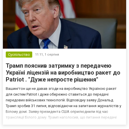
Суспільство
11:11,
1 серпня
Трамп пояснив затримку з передачею
Україні ліцензій на виробництво ракет до
Patriot . "Дуже непросте рішення"
Вашингтон ще не давав згоди на виробництво Україною ракет
для систем Patriot і дуже обережно ставиться до передачі
передових військових технологій. Відповідну заяву Дональд
Трамп зробив 31 липня, відповідаючи на запитання журналістів у
Білому домі. Заяву президента США оприлюднили під час
трансляції Білого дому. Трамп наголосив, що питання передачі
технологій виробництва сучасного озброєння потребує
максимальної обережності, оскільки в майбутньому вони мож...