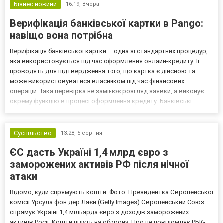
Бізнес новини
16:19,
Вчора
Верифікація банківської картки в Pango:
навіщо вона потрібна
Верифікація банківської картки — одна зі стандартних процедур,
яка використовується під час оформлення онлайн-кредиту. Її
проводять для підтвердження того, що картка є дійсною та
може використовуватися власником під час фінансових
операцій. Така перевірка не замінює розгляд заявки, а виконує
окрему функцію в процесі оформлення кредиту. Банківські
картки проходять верифікацію за правилами, які встановлює
кредитна компанія. Порядок перевірки може відрізнятис...
Суспільство
13:28,
5 серпня
ЄС дасть Україні 1,4 млрд євро з
заморожених активів РФ після нічної
атаки
Відомо, куди спрямують кошти. Фото: Президентка Європейської
комісії Урсула фон дер Ляєн (Getty Images) Європейський Союз
спрямує Україні 1,4 мільярда євро з доходів заморожених
активів Росії. Кошти підуть на оборону. Про це повідомляє РБК-