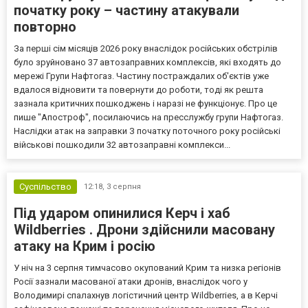
початку року – частину атакували
повторно
За перші сім місяців 2026 року внаслідок російських обстрілів
було зруйновано 37 автозаправних комплексів, які входять до
мережі Групи Нафтогаз. Частину постраждалих об'єктів уже
вдалося відновити та повернути до роботи, тоді як решта
зазнала критичних пошкоджень і наразі не функціонує. Про це
пише "Апостроф", посилаючись на пресслужбу групи Нафтогаз.
Наслідки атак на заправки З початку поточного року російські
військові пошкодили 32 автозаправні комплекси...
Суспільство
12:18,
3 серпня
Під ударом опинилися Керч і хаб
Wildberries . Дрони здійснили масовану
атаку на Крим і росію
У ніч на 3 серпня тимчасово окупований Крим та низка регіонів
Росії зазнали масованої атаки дронів, внаслідок чого у
Володимирі спалахнув логістичний центр Wildberries, а в Керчі