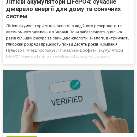
Літієві акумулятори LiFePO4: сучасне
джерело енергії для дому та сонячних
систем
Літієві акумулятори стали основою надійного резервного та
автономного живлення в Україні. Вони забезпечують у кілька
разів більший ресурс за свинцево-кислотні аналоги, витримують
глибокий розряд і працюють понад десять років. Компанія
Пульсар Лімітед пропонує літій-залізо-фосфатні акумулятори
LiFePO4 брендів LiTime та EverExceed для дому, джерел
безперебійного живлення, інверторних та сонячних систем. Нижче
розбираємо, як обрати літієвий акумулятор під ваш...