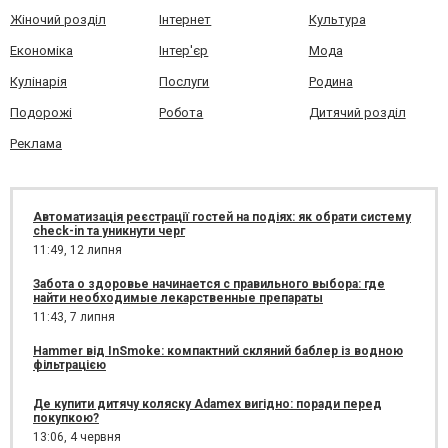
Жіночий розділ
Інтернет
Культура
Економіка
Інтер'єр
Мода
Кулінарія
Послуги
Родина
Подорожі
Робота
Дитячий розділ
Реклама
Автоматизація реєстрації гостей на подіях: як обрати систему
check-in та уникнути черг
11:49,
12 липня
Забота о здоровье начинается с правильного выбора: где
найти необходимые лекарственные препараты
11:43,
7 липня
Hammer від InSmoke: компактний скляний баблер із водною
фільтрацією
Де купити дитячу коляску Adamex вигідно: поради перед
покупкою?
13:06,
4 червня