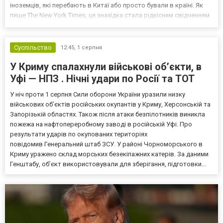
іноземців, які перебають в Китаї або просто бували в країні. Як
пише The New York Times, ця знахідка стала рідкісним свідченням
масштабів цифрового спостереження китайської влади не лише
за власними громадянами, а й за іноземцями....
Суспільство
12:45,
1 серпня
У Криму спалахнули військові об’єкти, в
Уфі — НПЗ . Нічні удари по Росії та ТОТ
У ніч проти 1 серпня Сили оборони України уразили низку
військових об’єктів російських окупантів у Криму, Херсонській та
Запорізькій областях. Також після атаки безпілотників виникла
пожежа на нафтопереробному заводі в російській Уфі. Про
результати ударів по окупованих територіях
повідомив Генеральний штаб ЗСУ. У районі Чорноморського в
Криму уражено склад морських безекіпажних катерів. За даними
Генштабу, об’єкт використовували для зберігання, підготовки...