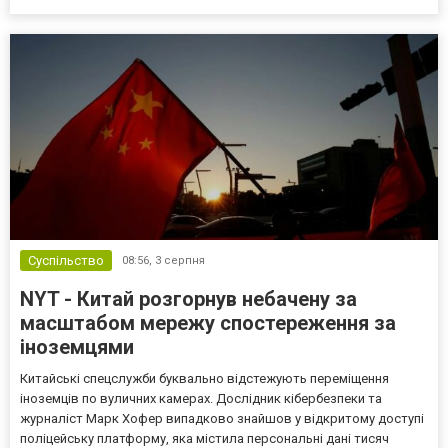
менше, ніж місяцем раніше. Основною ціллю липневих атак
залишався Київ, який пережив одні з найруйнівніших уд...
Суспільство
08:56,
3 серпня
NYT - Китай розгорнув небачену за
масштабом мережу спостереження за
іноземцями
Китайські спецслужби буквально відстежують переміщення
іноземців по вуличних камерах. Дослідник кібербезпеки та
журналіст Марк Хофер випадково знайшов у відкритому доступі
поліцейську платформу, яка містила персональні дані тисяч