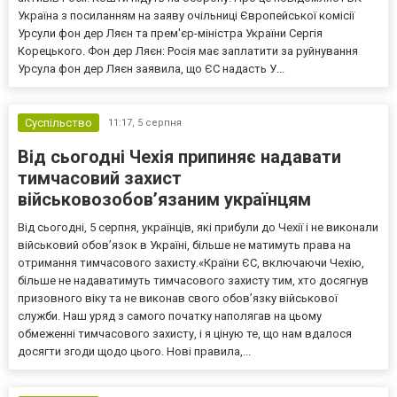
Україна з посиланням на заяву очільниці Європейської комісії
Урсули фон дер Ляєн та прем'єр-міністра України Сергія
Корецького. Фон дер Ляєн: Росія має заплатити за руйнування
Урсула фон дер Ляєн заявила, що ЄС надасть У...
Суспільство
11:17,
5 серпня
Від сьогодні Чехія припиняє надавати
тимчасовий захист
військовозобов’язаним українцям
Від сьогодні, 5 серпня, українців, які прибули до Чехії і не виконали
військовий обов’язок в Україні, більше не матимуть права на
отримання тимчасового захисту.«Країни ЄС, включаючи Чехію,
більше не надаватимуть тимчасового захисту тим, хто досягнув
призовного віку та не виконав свого обов’язку військової
служби. Наш уряд з самого початку наполягав на цьому
обмеженні тимчасового захисту, і я ціную те, що нам вдалося
досягти згоди щодо цього. Нові правила,...