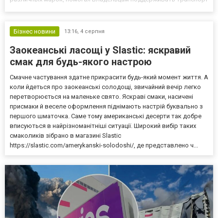
в надежном состоянии. Если требуется профессиональное СТО
ремонт авто, специалисты сервиса проведут диагностику и вы...
Бізнес новини
13:16,
4 серпня
Заокеанські ласощі у Slastic: яскравий
смак для будь-якого настрою
Смачне частування здатне прикрасити будь-який момент життя. А
коли йдеться про заокеанські солодощі, звичайний вечір легко
перетворюється на маленьке свято. Яскраві смаки, насичені
присмаки й веселе оформлення піднімають настрій буквально з
першого шматочка. Саме тому американські десерти так добре
вписуються в найрізноманітніші ситуації. Широкий вибір таких
смаколиків зібрано в магазині Slastic
https://slastic.com/amerykanski-solodoshi/, де представлено ч...