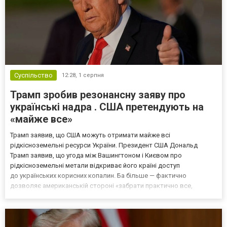
Суспільство
12:28,
1 серпня
Трамп зробив резонансну заяву про
українські надра . США претендують на
«майже все»
Трамп заявив, що США можуть отримати майже всі
рідкісноземельні ресурси України. Президент США Дональд
Трамп заявив, що угода між Вашингтоном і Києвом про
рідкісноземельні метали відкриває його країні доступ
до українських корисних копалин. Ба більше — фактично
дозволяє американській стороні «забрати практично все,
що захочуть». Про це Трамп заявив під час телефонного інтерв’ю
America’s Voice Live. За його словами, угода може виявитися
значно ціннішою, ніж...