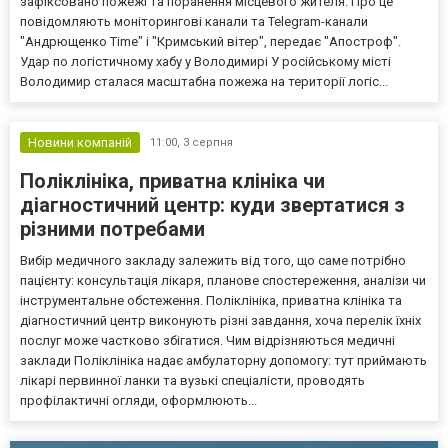
зафіксовано пожежі та поранення місцевого жителя. Про це
повідомляють моніторингові канали та Telegram-канали
"Андрющенко Time" і "Кримський вітер", передає "Апостроф".
Удар по логістичному хабу у Володимирі У російському місті
Володимир сталася масштабна пожежа на території логіс...
Новини компаній
11:00,
3 серпня
Поліклініка, приватна клініка чи
діагностичний центр: куди звертатися з
різними потребами
Вибір медичного закладу залежить від того, що саме потрібно
пацієнту: консультація лікаря, планове спостереження, аналізи чи
інструментальне обстеження. Поліклініка, приватна клініка та
діагностичний центр виконують різні завдання, хоча перелік їхніх
послуг може частково збігатися. Чим відрізняються медичні
заклади Поліклініка надає амбулаторну допомогу: тут приймають
лікарі первинної ланки та вузькі спеціалісти, проводять
профілактичні огляди, оформлюють...