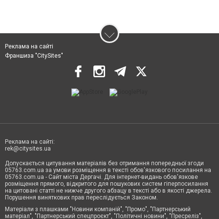
Реклама на сайті
Франшиза "CitySites"
Реклама на сайті:
rek@citysites.ua
Допускається цитування матеріалів без отримання попередньої згоди
05763.com.ua за умови розміщення в тексті обов'язкового посилання на
05763.com.ua - Сайт міста Дергачі. Для інтернет-видань обов'язкове
розміщення прямого, відкритого для пошукових систем гіперпосилання
на цитовані статті не нижче другого абзацу в тексті або в якості джерела.
Порушення виняткових прав переслідується Законом.
Матеріали з плашками "Новини компаній", "Промо", "Партнерський
матеріал", "Партнерський спецпроєкт", "Політичні новини", "Пресреліз",