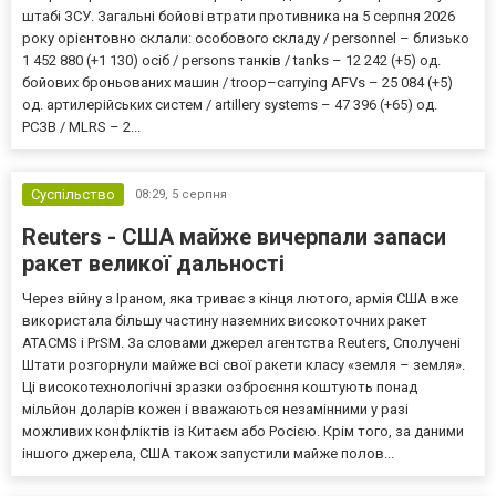
штабі ЗСУ. Загальні бойові втрати противника на 5 серпня 2026
року орієнтовно склали: особового складу / personnel – близько
1 452 880 (+1 130) осіб / persons танків / tanks – 12 242 (+5) од.
бойових броньованих машин / troop–carrying AFVs – 25 084 (+5)
од. артилерійських систем / artillery systems – 47 396 (+65) од.
РСЗВ / MLRS – 2...
Суспільство
08:29,
5 серпня
Reuters - США майже вичерпали запаси
ракет великої дальності
Через війну з Іраном, яка триває з кінця лютого, армія США вже
використала більшу частину наземних високоточних ракет
ATACMS і PrSM. За словами джерел агентства Reuters, Сполучені
Штати розгорнули майже всі свої ракети класу «земля – земля».
Ці високотехнологічні зразки озброєння коштують понад
мільйон доларів кожен і вважаються незамінними у разі
можливих конфліктів із Китаєм або Росією. Крім того, за даними
іншого джерела, США також запустили майже полов...