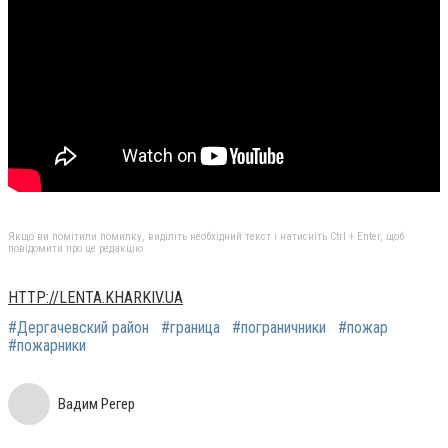
Якщо ви помітили помилку, виділіть необхідний текст і натисніть Ctrl + Enter, щоб
повідомити про це редакцію
HTTP://LENTA.KHARKIV.UA
#Дергачевский район
#граница
#пограничники
#пожар
#пожарники
Вадим Регер