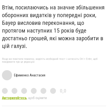
Втім, посилаючись на значне збільшення
оборонних видатків у попередні роки,
Бауер висловив переконання, що
протягом наступних 15 років буде
достатньо грошей, які можна заробити в
цій галузі.
Якщо ви помітили помилку, виділіть необхідний текст і натисніть Ctrl + Enter, щоб
повідомити про це редакцію
Ефименко Анастасия
0,0
Авторизуйтесь
, щоб оцінити