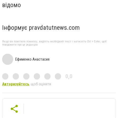
відомо
Інформує pravdatutnews.com
Якщо ви помітили помилку, виділіть необхідний текст і натисніть Ctrl + Enter, щоб
повідомити про це редакцію
Ефименко Анастасия
0,0
Авторизуйтесь
, щоб оцінити