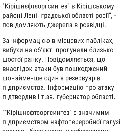
"Кірішнєфтєоргсинтез" в Кірішському
районі Ленінградської області росії", -
повідомляють джерела в розвідці.
За інформацією в місцевих пабліках,
вибухи на обʼєкті пролунали близько
шостої ранку. Повідомляється, що
внаслідок атаки був пошкоджений
щонайменше один з резервуарів
підприємства. Інформацію про атаку
підтвердив і т.зв. губернатор області.
""Кірішнєфтєоргсинтез" є значимим
підприємством нафтопереробної галузі