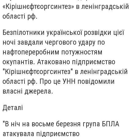
«Кірішнєфтєоргсинтез» в ленінградській
області рф.
Безпілотники української розвідки цієї
ночі завдали чергового удару по
нафтопереробним потужностям
окупантів. Атаковано підприємство
"Кірішнєфтєоргсинтез" в ленінградській
області рф. Про це
УНН
повідомили
власні джерела.
Деталі
"В ніч на восьме березня група БПЛА
атакувала підприємство