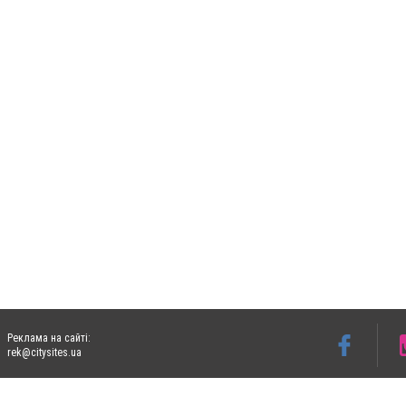
Реклама на сайті:
rek@citysites.ua
Допускається цитування матеріалів без отримання попередньої згоди 05763.com.ua з