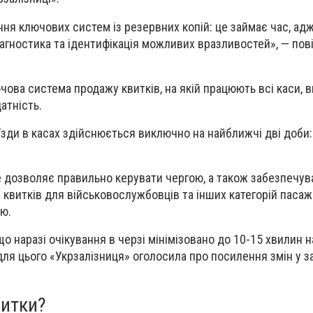
ння ключових систем із резервних копій: це займає час, ад
агностика та ідентифікація можливих вразливостей», — пов
чова система продажу квитків, на якій працюють всі каси, 
датність.
їзди в касах здійснюється виключно на найближчі дві доби:
 дозволяє правильно керувати чергою, а також забезпечув
квитків для військовослужбовців та інших категорій пасажи
жю.
що наразі очікування в черзі мінімізовано до 10-15 хвилин 
 для цього «Укрзалізниця» оголосила про посилення змін у з
витки?