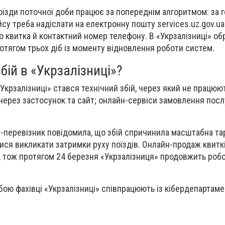
оїзди поточної доби працює за попереднім алгоритмом: за 
йсу треба надіслати на електронну пошту
services.uz.gov.u
то квитка й контактний номер телефону. В «Укрзалізниці» о
отягом трьох діб із моменту відновлення роботи систем.
бій в «Укрзалізниці»?
«Укрзалізниці» стався технічний збій, через який не працюю
 через застосунок та сайт; онлайн-сервіси замовлення послу
-перевізник повідомила, що збій спричинила масштабна та
лися викликати затримки руху поїздів. Онлайн-продаж квиткі
 тож протягом 24 березня «Укрзалізниця» продовжить робо
бою фахівці «Укрзалізниці» співпрацюють із кібердепарта