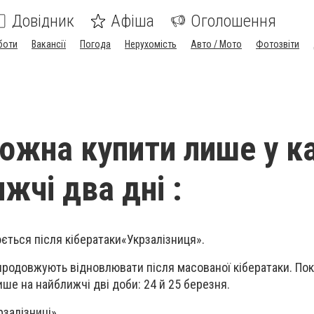
Довідник
Афіша
Оголошення
боти
Вакансії
Погода
Нерухомість
Авто / Мото
Фотозвіти
ожна купити лише у ка
жчі два дні :
ється після кібератаки
«Укрзалізниця».
продовжують відновлювати після масованої кібератаки. Пок
ше на найближчі дві доби: 24 й 25 березня.
залізниці».