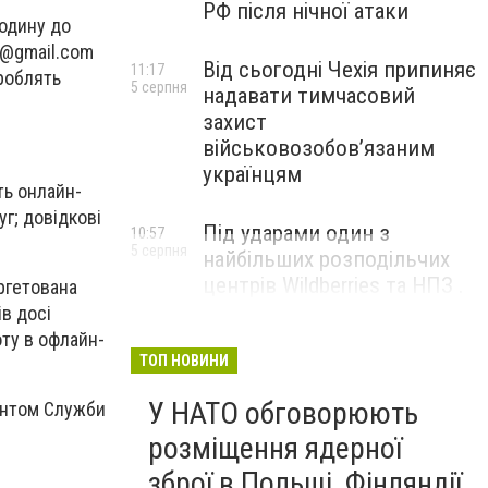
РФ після нічної атаки
годину до
a@gmail.com
Від сьогодні Чехія припиняє
11:17
броблять
5 серпня
надавати тимчасовий
захист
військовозобов’язаним
українцям
ть онлайн-
г; довідкові
Під ударами один з
10:57
5 серпня
найбільших розподільчих
центрів Wildberries та НПЗ .
ргетована
Безпілотники масовано
в досі
атакували росію
ту в офлайн-
ТОП НОВИНИ
У НАТО обговорюють
ментом Служби
розміщення ядерної
зброї в Польщі, Фінляндії