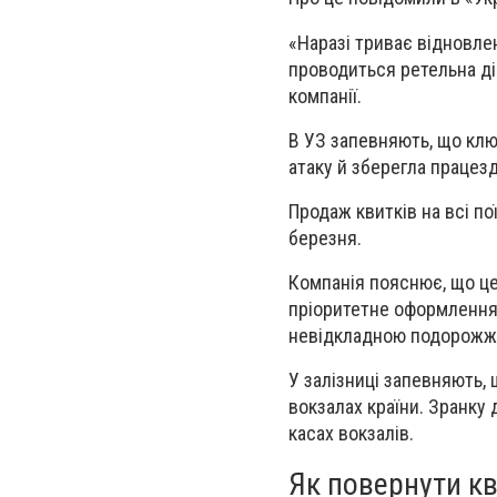
«Наразі триває відновле
проводиться ретельна ді
компанії.
В УЗ запевняють, що клю
атаку й зберегла працез
Продаж квитків на всі по
березня.
Компанія пояснює, що це
пріоритетне оформлення 
невідкладною подорож
У залізниці запевняють, 
вокзалах країни. Зранку
касах вокзалів.
Як повернути к