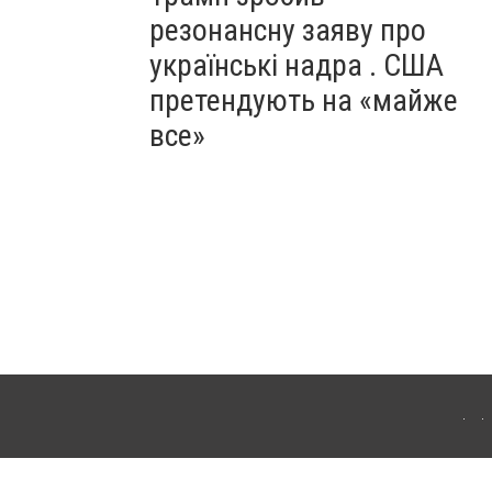
резонансну заяву про
українські надра . США
претендують на «майже
все»
ергачі. Для інтернет-видань обов'язкове розміщення прямого, відкритого для