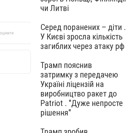
чи Литві
Серед поранених – діти .
 оцінити
У Києві зросла кількість
загиблих через атаку рф
Трамп пояснив
затримку з передачею
Україні ліцензій на
виробництво ракет до
Patriot . "Дуже непросте
рішення"
Трамп зробив