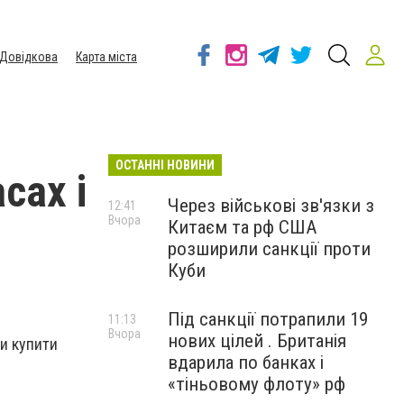
Довідкова
Карта міста
ОСТАННІ НОВИНИ
сах і
Через військові зв'язки з
12:41
Вчора
Китаєм та рф США
розширили санкції проти
Куби
Під санкції потрапили 19
11:13
Вчора
нових цілей . Британія
и купити
вдарила по банках і
«тіньовому флоту» рф