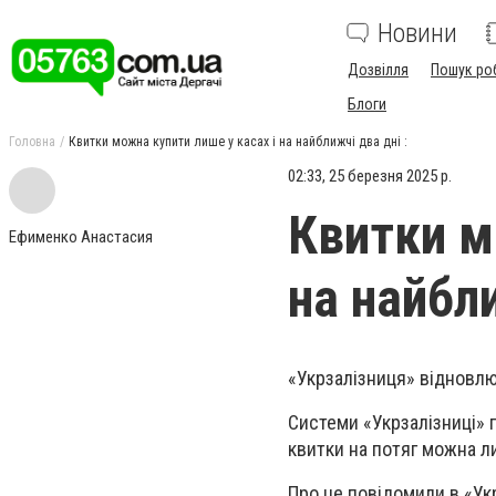
Новини
Дозвілля
Пошук ро
Блоги
Головна
Квитки можна купити лише у касах і на найближчі два дні :
02:33, 25 березня 2025 р.
Квитки м
Ефименко Анастасия
на найбли
«Укрзалізниця» відновлю
Системи «Укрзалізниці» 
квитки на потяг можна ли
Про це повідомили в «Укр