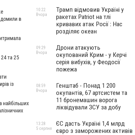
Трамп відмовив Україні у
10:22
же
Вчора
ракетах Patriot на тлі
ідомили в
кривавих атак Росії : Нас
розділяє океан
витримала
Дрони атакують
09:29
Вчора
окупований Крим - у Керчі
 24 та 25
серія вибухів, у Феодосії
пожежа
ати
рів із
Генштаб - Понад 1 200
08:59
Вчора
окупантів, 67 артсистем та
11 бронемашин ворога
на найбільших
ліквідували ЗСУ за добу
алізничних
ЄС дасть Україні 1,4 млрд
13:28
5 серпня
євро з заморожених активів