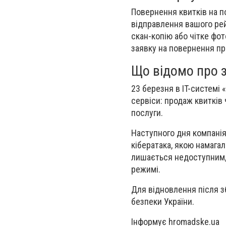
Повернення квитків на п
відправлення вашого ре
скан-копію або чітке фо
заявку на повернення пр
Що відомо про з
23 березня в IT-системі 
сервіси: продаж квитків
послуги.
Наступного дня компанія
кібератака, якою намага
лишається недоступним,
режимі.
Для відновлення після з
безпеки України.
Інформує hromadske.ua