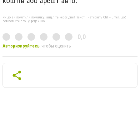
коштів або арешт авто.
Якщо ви помітили помилку, виділіть необхідний текст і натисніть Ctrl + Enter, щоб
повідомити про це редакцію
0,0
Авторизируйтесь
, чтобы оценить