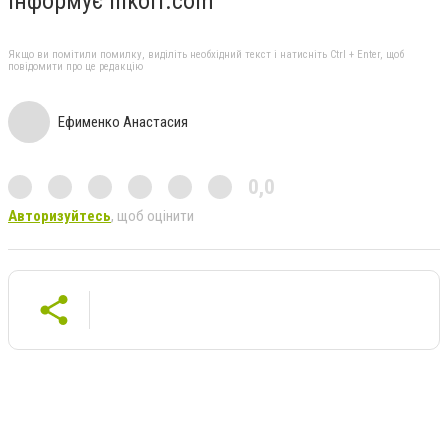
Інформує inkorr.com
Якщо ви помітили помилку, виділіть необхідний текст і натисніть Ctrl + Enter, щоб
повідомити про це редакцію
Ефименко Анастасия
0,0
Авторизуйтесь
, щоб оцінити