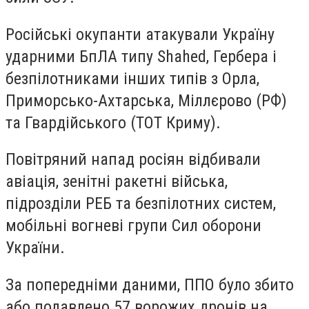
Російські окупанти атакували Україну
ударними БпЛА типу Shahed, Гербера і
безпілотниками інших типів з Орла,
Приморсько-Ахтарська, Міллєрово (РФ)
та Гвардійського (ТОТ Криму).
Повітряний напад росіян відбивали
авіація, зенітні ракетні війська,
підрозділи РЕБ та безпілотних систем,
мобільні вогневі групи Сил оборони
України.
За попередніми даними, ППО було збито
або подавлено 57 ворожих дронів на