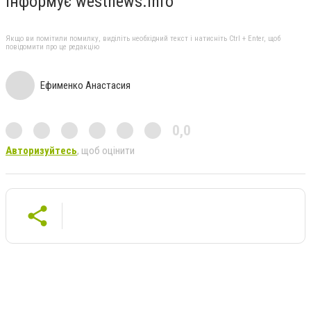
Інформує westnews.info
Якщо ви помітили помилку, виділіть необхідний текст і натисніть Ctrl + Enter, щоб
повідомити про це редакцію
Ефименко Анастасия
0,0
Авторизуйтесь
, щоб оцінити