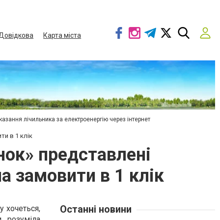
Довідкова
Карта міста
азання лічильника за електроенергію через інтернет
ти в 1 клік
нок» представлені
а замовити в 1 клік
Останні новини
у хочеться,
, розуміла