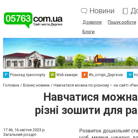
Новини
Д
Дозвілля
Пошук роботи
Блоги
Р
Розклад транспорту
W
Web камери
#
#Із_історіі_Дергачів
Н
Но
Головна
Бізнес новини
Навчатися можна по-різному – на сайті «Ран
Навчатися можна 
різні зошити для р
17:46,
16 квітня 2023 р.
Розвиток дошкільнят ста
Загальний розділ
щоб малеча швидко дося