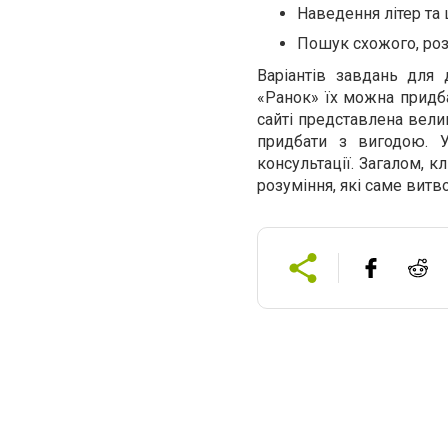
Наведення літер та
Пошук схожого, роз
Варіантів завдань для 
«Ранок» їх можна придба
сайті представлена велик
придбати з вигодою. 
консультації. Загалом, к
розуміння, які саме витв