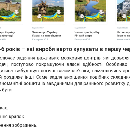
-6 років – які вироби варто купувати в першу че
лючає задіяння важливих мозкових центрів, які дозволя
адачі, поступово покращуючи власні здібності. Особливо
дитина вибудовує логічні взаємозв’язки, намагаючись зр
 й розділяє інші. Саме задля вирішення подібних складни
номанітні зошити із завданнями для раннього розвитку д
 бути:
ках.
ння крапок.
рення зображень.