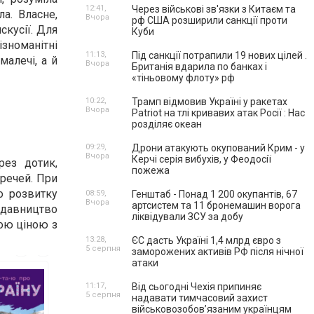
12:41,
Через військові зв'язки з Китаєм та
ла. Власне,
Вчора
рф США розширили санкції проти
скусії. Для
Куби
ізноманітні
11:13,
Під санкції потрапили 19 нових цілей .
малечі, а й
Вчора
Британія вдарила по банках і
«тіньовому флоту» рф
10:22,
Трамп відмовив Україні у ракетах
Вчора
Patriot на тлі кривавих атак Росії : Нас
розділяє океан
09:29,
Дрони атакують окупований Крим - у
Вчора
Керчі серія вибухів, у Феодосії
рез дотик,
пожежа
 речей. При
о розвитку
08:59,
Генштаб - Понад 1 200 окупантів, 67
Вчора
артсистем та 11 бронемашин ворога
идавництво
ліквідували ЗСУ за добу
ною ціною з
13:28,
ЄС дасть Україні 1,4 млрд євро з
5 серпня
заморожених активів РФ після нічної
атаки
11:17,
Від сьогодні Чехія припиняє
5 серпня
надавати тимчасовий захист
військовозобов’язаним українцям