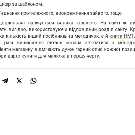
 цифр за шаблоном.
'єднання протилежного, виокремлення зайвого, тощо.
дошкільнят налічується велика кількість. На сайті ж в
ти вигідно, використовуючи відповідний розділ сайту. Кр
а кількість інший посібників та методичок, є й
книги НМТ
У разі виникнення питань можна зв'язатися з менед
лієнти магазину відмічають дуже гарний опис кожної позиц
ори варто купити для малюка в першу чергу.