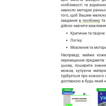
особливості та відмінно
навколо методик раннього
того, щоб Вашим малюкам
завдання
в посібнику
та 
дійсно навчити важливи
Критичне та творче
Логіку.
Мовлення та мотори
Насправді, майже коже
переміщення предметів т
цьому, поширити знання
можна, купуючи матер
турбується про кожного 
доставкою в будь-який н