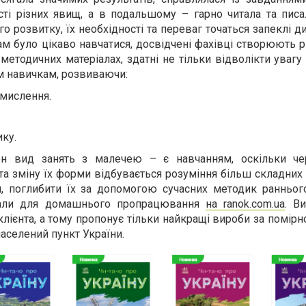
сті різних явищ, а в подальшому – гарно читала та писа
 розвитку, їх необхідності та переваг точаться запеклі ди
 було цікаво навчатися, досвідчені фахівці створюють р
методичних матеріалах, здатні не тільки відволікти увагу 
м навичкам, розвиваючи:
 мислення.
ку.
н вид занять з малечею – є навчанням, оскільки че
а зміну їх форми відбувається розуміння більш складних
, поглибити їх за допомогою сучасних методик ранньог
іали для домашнього пропрацювання
на ranok.com.ua
. В
клієнта, а тому пропонує тільки найкращі вироби за помір
аселений пункт України.