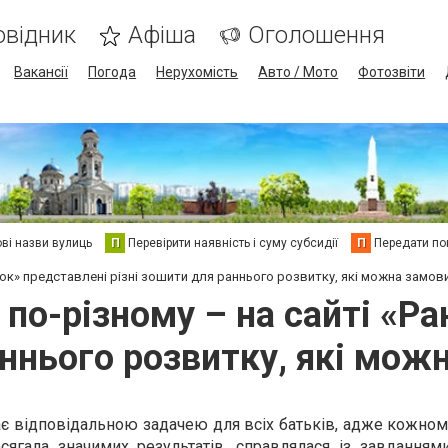
овідник
Афіша
Оголошення
Вакансії
Погода
Нерухомість
Авто / Мото
Фотозвіти
ві назви вулиць
П
Перевірити наявність і суму субсидії
П
Передати пок
ок» представлені різні зошити для раннього розвитку, які можна замови
по-різному – на сайті «Ра
аннього розвитку, які можн
є відповідальною задачею для всіх батьків, адже кожном
гала значимих результатів, справлялася із завданнями