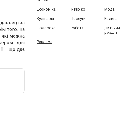
Економіка
Інтер'єр
Мода
Кулінарія
Послуги
Родина
идавництва
Подорожі
Робота
Дитячий
ім того, на
розділ
, які можна
Реклама
жером для
ії – що дає