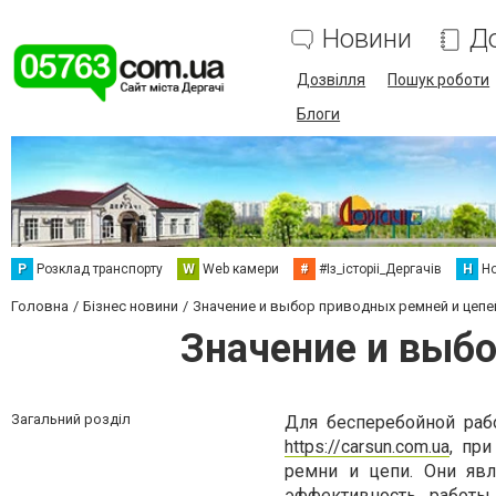
Новини
Д
Дозвілля
Пошук роботи
Блоги
Р
Розклад транспорту
W
Web камери
#
#Із_історіі_Дергачів
Н
Но
Головна
Бізнес новини
Значение и выбор приводных ремней и цепе
Значение и выбо
Загальний розділ
Для бесперебойной раб
https://carsun.com.ua
, пр
ремни и цепи. Они яв
эффективность работы