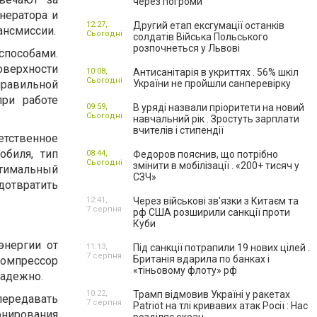
через погроми
нератора и
12:27,
Другий етап ексгумації останків
ансмиссии.
Сьогодні
солдатів Війська Польського
розпочнеться у Львові
способами.
оверхности
10:08,
Антисанітарія в укриттях . 56% шкіл
Сьогодні
равильной
України не пройшли санперевірку
ри работе
09:59,
В уряді назвали пріоритети на новий
Сьогодні
навчальний рік . Зростуть зарплати
вчителів і стипендії
етственное
обиля, тип
08:44,
Федоров пояснив, що потрібно
Сьогодні
змінити в мобілізації . «200+ тисяч у
птимальный
СЗЧ»
дотвратить
12:41,
Через військові зв'язки з Китаєм та
7 серпня
рф США розширили санкції проти
Куби
энергии от
11:13,
Під санкції потрапили 19 нових цілей .
7 серпня
Британія вдарила по банках і
 компрессор
«тіньовому флоту» рф
надежно.
10:22,
Трамп відмовив Україні у ракетах
передавать
7 серпня
Patriot на тлі кривавих атак Росії : Нас
онирования