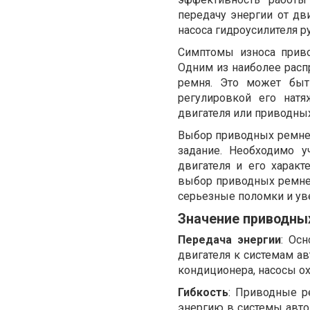
передачу энергии от дв
насоса гидроусилителя р
Симптомы износа приво
Одним из наиболее расп
ремня. Это может быт
регулировкой его нат
двигателя или приводных
Выбор приводных ремней
задание. Необходимо у
двигателя и его характ
выбор приводных ремней
серьезные поломки и ув
Значение приводных
Передача энергии
: Ос
двигателя к системам ав
кондиционера, насосы ох
Гибкость
: Приводные р
энергию в системы авто