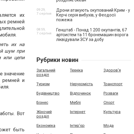
розділяє океан
09:29,
Дрони атакують окупований Крим - у
7 серпня
ляется их
Керчі серія вибухів, у Феодосії
пожежа
ных ремней
лительной
08:59,
Генштаб - Понад 1 200 окупантів, 67
7 серпня
мобиля.
артсистем та 11 бронемашин ворога
ліквідували ЗСУ за добу
рять их на
ый шум при
и или цепи
Рубрики новин
Загальний
Техніка
Здоров'я
е значение
розділ
х ремней и
Туризм
Нерухомість
Транспорт
иля.
Будівництво
Відпочинок
Розваги
Бізнес
Меблі
Спорт
Жіночий
Інтернет
Культура
аботы. Вот
розділ
Економіка
Інтер'єр
Мода
может быть