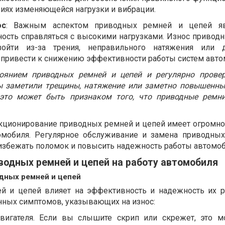
виях изменяющейся нагрузки и вибрации.
ос
: Важным аспектом приводных ремней и цепей яв
ность справляться с высокими нагрузками. Износ привод
йти из-за трения, неправильного натяжения или д
т привести к снижению эффективности работы систем авто
оянием приводных ремней и цепей и регулярно прове
вы заметили трещины, натяжение или заметно повышенн
 это может быть признаком того, что приводные ремн
нкционирование приводных ремней и цепей имеет огромно
омобиля. Регулярное обслуживание и замена приводны
избежать поломок и повысить надежность работы автомоб
водных ремней и цепей на работу автомобиля
дных ремней и цепей
й и цепей влияет на эффективность и надежность их р
нных симптомов, указывающих на износ:
вигателя. Если вы слышите скрип или скрежет, это 