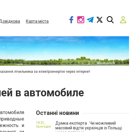
Довідкова
Карта міста
азання лічильника за електроенергію через інтернет
пей в автомобиле
Останні новини
автомобиля
 приводные
13:21,
Думка експерта . Чи можливий
ежность и
Сьогодні
масовий відтік українців із Польщі
вечают за