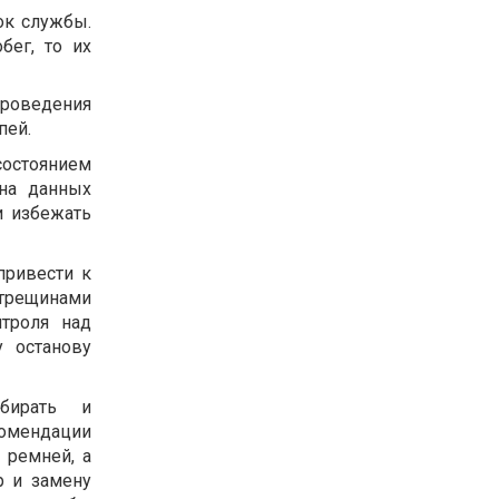
ок службы.
бег, то их
роведения
пей.
остоянием
на данных
и избежать
привести к
 трещинами
троля над
 останову
бирать и
комендации
 ремней, а
р и замену