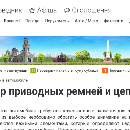
овідник
Афіша
Оголошення
Вакансії
Погода
Нерухомість
Авто / Мото
Фотозвіти
ві назви вулиць
П
Перевірити наявність і суму субсидії
П
Передати пок
й в автомобиле
р приводных ремней и це
оты автомобиля требуются качественные запчасти для 
и из выборе необходимо обратить особое внимание на
ляются важными элементами, которые определяют над
 двигателя автомобиля. Приводные ремни и цепи от