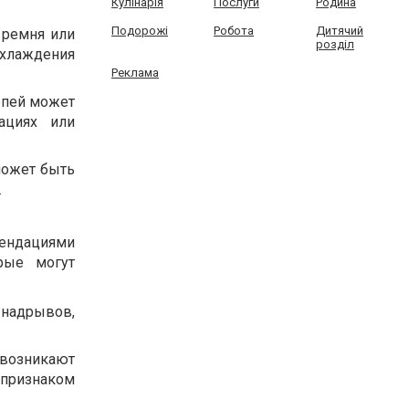
Кулінарія
Послуги
Родина
Подорожі
Робота
Дитячий
 ремня или
розділ
охлаждения
Реклама
епей может
ациях или
может быть
.
мендациями
рые могут
 надрывов,
 возникают
 признаком