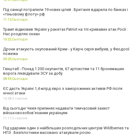
Під санкції потрапили 19 нових цілей . Британія вдарила по банках і
«тіньовому флоту» рф
11:13,
Сьогодні
Трамп відмовив Україні у ракетах Patriot на тлі кривавих атак Росії :
Нас розділяє океан
10:22,
Сьогодні
Дрони атакують окупований Крим - у Керчі серія вибухів, у Феодосії
пожежа
09:29,
Сьогодні
Генштаб - Понад 1 200 окупантів, 67 артсистем та 11 бронемашин
ворога ліквідували ЗСУ за добу
08:59,
Сьогодні
ЄС дасть Україні 1,4 млрд євро з заморожених активів РФ після
нічної атаки
13:28,
5 серпня
Від сьогодні Чехія припиняє надавати тимчасовий захист
військовозобов’язаним українцям
11:17,
5 серпня
Під ударами один з найбільших розподільчих центрів Wildberries та
НПЗ . Безпілотники масовано атакували росію