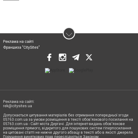
Реклама на сайті
Франшиза "CitySites"
Реклама на сайті:
rek@citysites.ua
Допускається цитування матеріалів без отримання попередньої згоди
05763.com.ua за умови розміщення в тексті обов'язкового посилання на
05763.com.ua - Сайт міста Дергачі. Для інтернет-видань обов'язкове
розміщення прямого, відкритого для пошукових систем гіперпосилання
на цитовані статті не нижче другого абзацу в тексті або в якості джерела.
Порушення виняткових прав переслідується Законом.