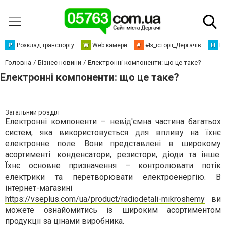
Р
Розклад транспорту
W
Web камери
#
#Із_історіі_Дергачів
Н
Но
Головна
Бізнес новини
Електронні компоненти: що це таке?
Електронні компоненти: що це таке?
Загальний розділ
Електронні компоненти – невід'ємна частина багатьох
систем, яка використовується для впливу на їхнє
електронне поле. Вони представлені в широкому
асортименті: конденсатори, резистори, діоди та інше.
Їхнє основне призначення – контролювати потік
електрики та перетворювати електроенергію. В
інтернет-магазині
https://vseplus.com/ua/product/radiodetali-mikroshemy
ви
можете ознайомитись із широким асортиментом
продукції за цінами виробника.