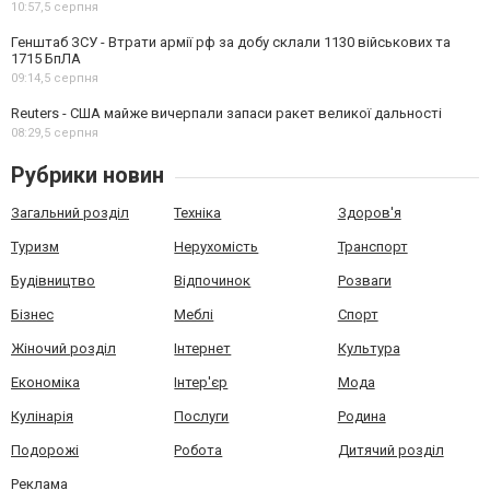
10:57,
5 серпня
Генштаб ЗСУ - Втрати армії рф за добу склали 1130 військових та
1715 БпЛА
09:14,
5 серпня
Reuters - США майже вичерпали запаси ракет великої дальності
08:29,
5 серпня
Рубрики новин
Загальний розділ
Техніка
Здоров'я
Туризм
Нерухомість
Транспорт
Будівництво
Відпочинок
Розваги
Бізнес
Меблі
Спорт
Жіночий розділ
Інтернет
Культура
Економіка
Інтер'єр
Мода
Кулінарія
Послуги
Родина
Подорожі
Робота
Дитячий розділ
Реклама