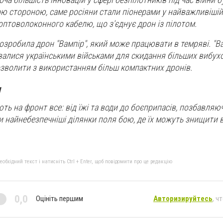
ю стороною, саме росіяни стали піонерами у найважливішій
 оптоволоконного кабелю, що з'єднує дрон із пілотом.
розробила дрон "Вампір", який може працювати в темряві. "В
алися українськими військами для скидання більших вибух
озволити з використанням більш компактних дронів.
и
ть на фронт все: від їжі та води до боєприпасів, позбавляю
и найнебезпечніші ділянки поля бою, де їх можуть знищити 
бхідний текст і натисніть Ctrl + Enter, щоб повідомити про це редакцію
0,0
Оцініть першим
Авторизируйтесь
, ч