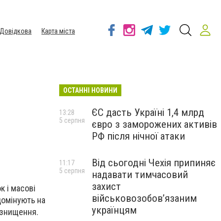
Довідкова
Карта міста
ОСТАННІ НОВИНИ
ЄС дасть Україні 1,4 млрд
13:28
5 серпня
євро з заморожених активів
РФ після нічної атаки
Від сьогодні Чехія припиняє
11:17
5 серпня
надавати тимчасовий
захист
к і масові
військовозобов’язаним
 домінують на
українцям
 знищення.