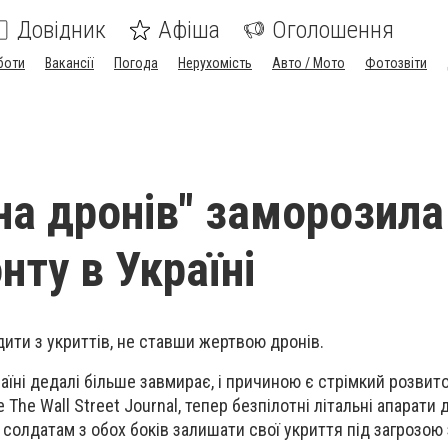
Довідник
Афіша
Оголошення
боти
Вакансії
Погода
Нерухомість
Авто / Мото
Фотозвіти
на дронів" заморозила
нту в Україні
ити з укриттів, не ставши жертвою дронів.
країні дедалі більше завмирає, і причиною є стрімкий розвито
 The Wall Street Journal, тепер безпілотні літальні апарати
 солдатам з обох боків залишати свої укриття під загрозою