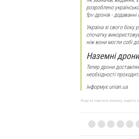
розроблено українсько
fpv-дронів - додаванні
Україна зі свого боку 
спочатку використовув
ніж вони могли собі д
Наземні дрон
Тепер дрони доставляю
необхідності проходит
Інформує unian.ua
Якщо ви помітили помилку, виділіть нео