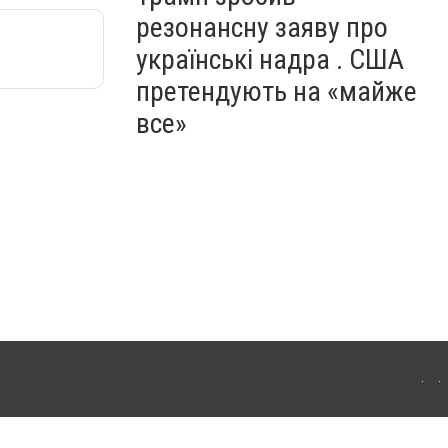
резонансну заяву про
українські надра . США
претендують на «майже
все»
ергачі. Для інтернет-видань обов'язкове розміщення прямого, відкритого для