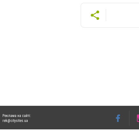
Реклама на сайті:
rek@citysites.ua
Допускається цитування матеріалів без отримання попередньої згоди 05763.com.ua з