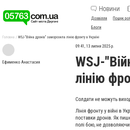
Новини
Дозвілля
Пошук ро
Блоги
Головна
WSJ-"Війна дронів" заморозила лінію фронту в Україні
09:41, 13 липня 2025 р.
WSJ-"Вій
Ефименко Анастасия
лінію фро
Солдати не можуть виход
Лінія фронту у війні в У
поставки дронів. Як пише
полі бою, не дозволяючи