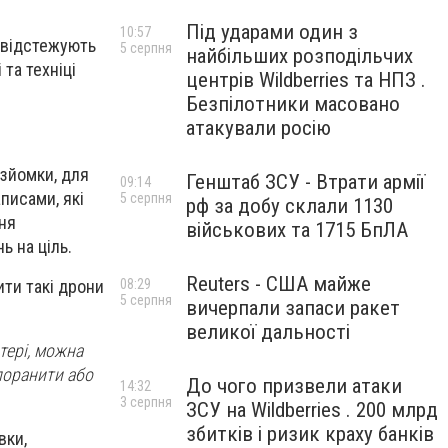
Під ударами один з
10:57
и відстежують
5 серпня
найбільших розподільчих
та техніці
центрів Wildberries та НПЗ .
Безпілотники масовано
атакували росію
озйомки, для
Генштаб ЗСУ - Втрати армії
09:14
писами, які
5 серпня
рф за добу склали 1130
ння
військових та 1715 БпЛА
ь на ціль.
Reuters - США майже
ити такі дрони
08:29
5 серпня
вичерпали запаси ракет
великої дальності
тері, можна
поранити або
До чого призвели атаки
14:32
3 серпня
ЗСУ на Wildberries . 200 млрд
збитків і ризик краху банків
вки,