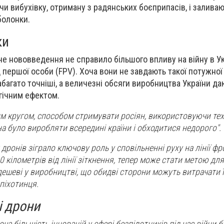
 вибухівку, отриману з радянських боєприпасів, і заливаючи
болонки.
ки
е нововведення не справило більшого впливу на війну в Укр
 першої особи (FPV). Хоча вони не завдають такої потужної
абагато точніші, а величезні обсяги виробництва України да
огічним ефектом.
м кругом, способом стримувати росіян, використовуючи техно
на було виробляти всередині країни і обходитися недорого".
ронів зіграло ключову роль у сповільненні руху на лінії фр
 кілометрів від лінії зіткнення, тепер може стати метою для
дешеві у виробництві, що обидві сторони можуть витрачати ї
 піхотинця.
і дрони
оча більшість інновацій у сфері безпілотників під час війни 