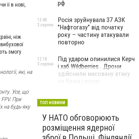
рф
 її в нові,
Росія зруйнувала 37 АЗК
13:48
3 серпня
"Нафтогазу" від початку
року – частину атакували
аїні, ніж
повторно
 вибухової
ють змогу
Під ударом опинилися Керч
12:18
3 серпня
і хаб Wildberries . Дрони
логії, які, на
здійснили масовану атаку
на Крим і росію
онту. Усе, що
 FPV. При
ТОП НОВИНИ
х на будь-яку
У НАТО обговорюють
розміщення ядерної
зброї в Польщі, Фінляндії
було