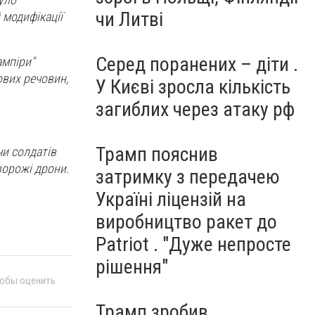
чи Литві
 модифікації
Серед поранених – діти .
ампіри"
ових речовин,
У Києві зросла кількість
загиблих через атаку рф
Трамп пояснив
чи солдатів
ворожі дрони.
затримку з передачею
Україні ліцензій на
виробництво ракет до
Patriot . "Дуже непросте
рішення"
тобы оценить
Трамп зробив