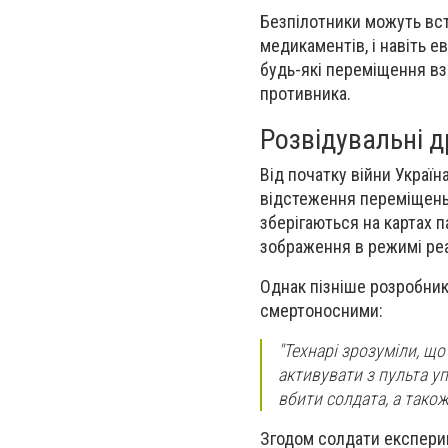
Безпілотники можуть вст
медикаментів, і навіть 
будь-які переміщення взд
противника.
Розвідувальні 
Від початку війни Украї
відстеження переміщень р
зберігаються на картах 
зображення в режимі реа
Однак пізніше розробник
смертоносними:
"Технарі зрозуміли, щ
активувати з пульта у
вбити солдата, а також
Згодом солдати експерим