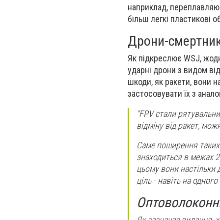
наприклад, переплавляючи
більш легкі пластикові о
Дрони-смертни
Як підкреслює WSJ, жодн
ударні дрони з видом від
шкоди, як ракети, вони н
застосовувати їх з анал
"FPV стали рятувальни
відміну від ракет, мож
Саме поширення таких д
знаходиться в межах 20
цьому вони настільки 
ціль - навіть на одного
Оптоволоконн
Як зазначає видання, х