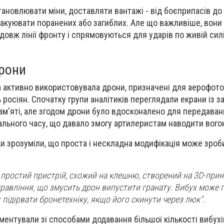
ановлювати міни, доставляти вантажі - від боєприпасів до
евакуювати поранених або загиблих. Але що важливіше, вон
овж лінії фронту і спрямовуються для ударів по живій силі 
дрони
на активно використовувала дрони, призначені для аерофот
осіян. Спочатку групи аналітиків переглядали екрани із за
пам'яті, але згодом дрони було вдосконалено для передава
льного часу, що давало змогу артилеристам наводити вогон
и зрозуміли, що проста і нескладна модифікація може зроб
о простий пристрій, схожий на клешню, створений на 3D-прин
правління, що змусить дрон випустити гранату. Вибух може 
 підірвати бронетехніку, якщо його скинути через люк".
ентували зі способами додавання більшої кількості вибухі