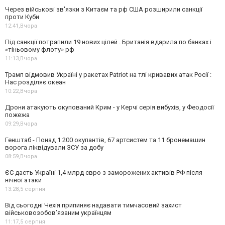
Через військові зв'язки з Китаєм та рф США розширили санкції
проти Куби
12:41,
Вчора
Під санкції потрапили 19 нових цілей . Британія вдарила по банках і
«тіньовому флоту» рф
11:13,
Вчора
Трамп відмовив Україні у ракетах Patriot на тлі кривавих атак Росії :
Нас розділяє океан
10:22,
Вчора
Дрони атакують окупований Крим - у Керчі серія вибухів, у Феодосії
пожежа
09:29,
Вчора
Генштаб - Понад 1 200 окупантів, 67 артсистем та 11 бронемашин
ворога ліквідували ЗСУ за добу
08:59,
Вчора
ЄС дасть Україні 1,4 млрд євро з заморожених активів РФ після
нічної атаки
13:28,
5 серпня
Від сьогодні Чехія припиняє надавати тимчасовий захист
військовозобов’язаним українцям
11:17,
5 серпня