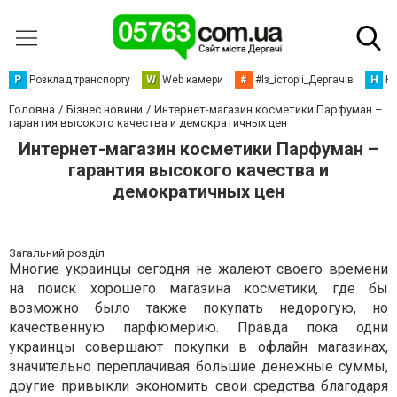
Р
Розклад транспорту
W
Web камери
#
#Із_історіі_Дергачів
Н
Но
Головна
Бізнес новини
Интернет-магазин косметики Парфуман –
гарантия высокого качества и демократичных цен
Интернет-магазин косметики Парфуман –
гарантия высокого качества и
демократичных цен
Загальний розділ
Многие украинцы сегодня не жалеют своего времени
на поиск хорошего магазина косметики, где бы
возможно было также покупать недорогую, но
качественную парфюмерию. Правда пока одни
украинцы совершают покупки в офлайн магазинах,
значительно переплачивая большие денежные суммы,
другие привыкли экономить свои средства благодаря