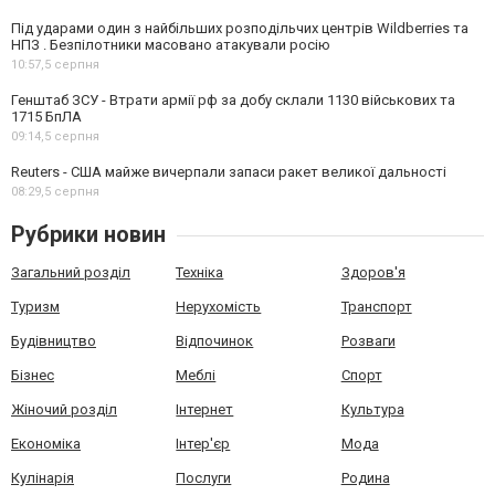
Під ударами один з найбільших розподільчих центрів Wildberries та
НПЗ . Безпілотники масовано атакували росію
10:57,
5 серпня
Генштаб ЗСУ - Втрати армії рф за добу склали 1130 військових та
1715 БпЛА
09:14,
5 серпня
Reuters - США майже вичерпали запаси ракет великої дальності
08:29,
5 серпня
Рубрики новин
Загальний розділ
Техніка
Здоров'я
Туризм
Нерухомість
Транспорт
Будівництво
Відпочинок
Розваги
Бізнес
Меблі
Спорт
Жіночий розділ
Інтернет
Культура
Економіка
Інтер'єр
Мода
Кулінарія
Послуги
Родина