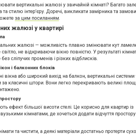
ювати вертикальні жалюзі у звичайній кімнаті? Багато зал
а та стилю інтер’єру. Доречі, викликати замірника та замов
можете
за цим посиланням
.
них жалюзі у квартирі
ла
кальних жалюзі — можливість плавно змінювати кут ламел
світло, не відкриваючи вікно повністю. У результаті кімна
 без сліпучих променів і різких відблисків.
ікон і балконних блоків
і вікна або широкий вихід на балкон, вертикальні системи 
за класичні штори. Вони легко перекривають великі площ
нтажено.
 простору
ють ефект більшої висоти стелі. Це корисно для квартир із
вузькими кімнатами, де хочеться додати відчуття простору
імати та чистити, а деякі матеріали достатньо протерти сух