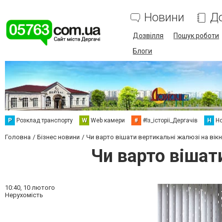
Новини
Д
Дозвілля
Пошук роботи
Блоги
Р
Розклад транспорту
W
Web камери
#
#Із_історіі_Дергачів
Н
Но
Головна
Бізнес новини
Чи варто вішати вертикальні жалюзі на вікн
Чи варто вішат
10:40,
10 лютого
Нерухомість