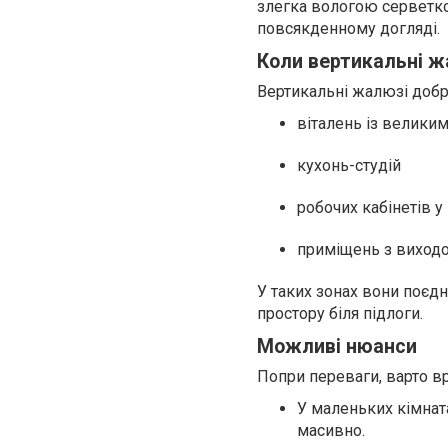
злегка вологою серветко
повсякденному догляді.
Коли вертикальні ж
Вертикальні жалюзі добр
віталень із велики
кухонь-студій
робочих кабінетів у
приміщень з виходо
У таких зонах вони поєд
простору біля підлоги.
Можливі нюанси
Попри переваги, варто в
У маленьких кімнат
масивно.