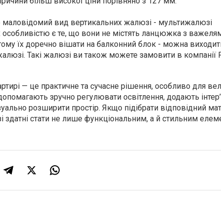
причини більш високої ціни порівняно з 127 мм.
о маловідомий вид вертикальних жалюзі - мультижалюзі
х особливістю є те, що вони не містять ланцюжка з важеля
тому їх доречно вішати на балконний блок - можна виходит
алюзі. Такі жалюзі ви також можете замовити в компанії 
ртирі — це практичне та сучасне рішення, особливо для ве
 допомагають зручно регулювати освітлення, додають інтер
зуально розширити простір. Якщо підібрати відповідний мат
зі здатні стати не лише функціональним, а й стильним еле