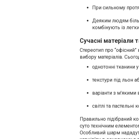
При сильному протя
Деяким людям більш
комбінують із легк
Сучасні матеріали 
Стереотип про “офісний”
вибору матеріалів. Сього
однотонні тканини у
текстури під льон а
варіанти з м’якими
світлі та пастельні
Правильно підібраний ко
суто технічним елементо
Особливий шарм нададуть