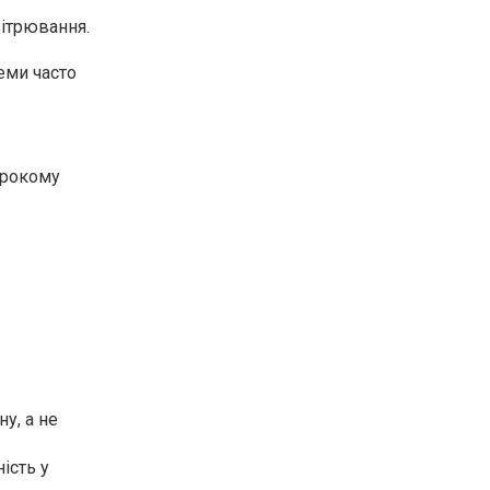
ітрювання.
еми часто
ирокому
у, а не
ість у