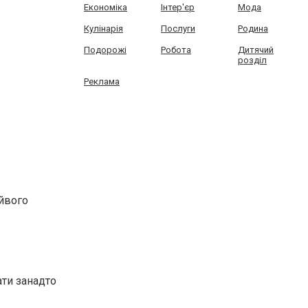
Економіка
Інтер'єр
Мода
Кулінарія
Послуги
Родина
Подорожі
Робота
Дитячий
розділ
Реклама
айвого
ти занадто