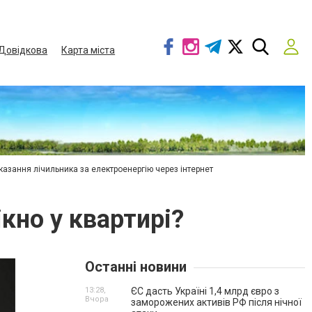
Довідкова
Карта міста
азання лічильника за електроенергію через інтернет
кно у квартирі?
Останні новини
13:28,
ЄС дасть Україні 1,4 млрд євро з
Вчора
заморожених активів РФ після нічної