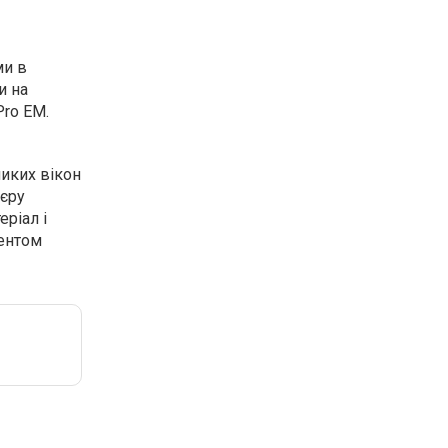
ми в
и на
Pro EM.
ликих вікон
’єру
еріал і
ментом