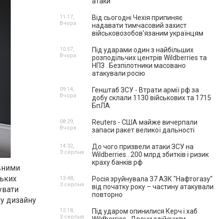
атаки
11:17,
Від сьогодні Чехія припиняє
Вчора
надавати тимчасовий захист
військовозобов’язаним українцям
10:57,
Під ударами один з найбільших
Вчора
розподільчих центрів Wildberries та
НПЗ . Безпілотники масовано
атакували росію
09:14,
Генштаб ЗСУ - Втрати армії рф за
Вчора
добу склали 1130 військових та 1715
БпЛА
08:29,
Reuters - США майже вичерпали
Вчора
запаси ракет великої дальності
14:32,
До чого призвели атаки ЗСУ на
3 серпня
Wildberries . 200 млрд збитків і ризик
краху банків рф
ивними
ських
13:48,
Росія зруйнувала 37 АЗК "Нафтогазу"
3 серпня
від початку року – частину атакували
увати
повторно
ну дизайну
12:18,
Під ударом опинилися Керч і хаб
3 серпня