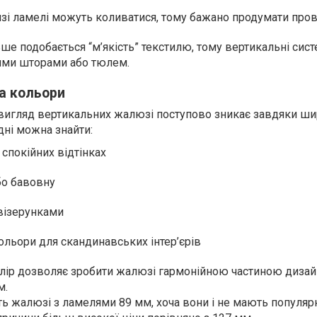
зі ламелі можуть коливатися, тому бажано продумати пров
е подобається “м’якість” текстилю, тому вертикальні сист
ими шторами або тюлем.
та кольори
 вигляд вертикальних жалюзі поступово зникає завдяки ш
дні можна знайти:
 спокійних відтінках
бо бавовну
 візерунками
 кольори для скандинавських інтер’єрів
лір дозволяє зробити жалюзі гармонійною частиною дизайн
м.
 жалюзі з ламелями 89 мм, хоча вони і не мають популярн