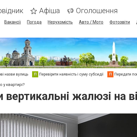
овідник
Афіша
Оголошення
Вакансії
Погода
Нерухомість
Авто / Мото
Фотозвіти
ві назви вулиць
П
Перевірити наявність і суму субсидії
П
Передати пок
о у квартирі?
и вертикальні жалюзі на ві