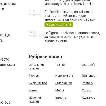
Wildberries . Дрони здійснили
ежить від
масовану атаку на Крим і росію
ити
11:00,
Поліклініка, приватна клініка чи
3 серпня
діагностичний центр: куди
звертатися з різними потребами
Новини компаній
10:21,
Le Figaro - росія встановила рекорд
ей. Це
3 серпня
за кількістю ракетних ударів по
та
Україні у липні
Рубрики новин
часто
ини скла
Загальний
Техніка
Здоров'я
розділ
Туризм
Нерухомість
Транспорт
Будівництво
Відпочинок
Розваги
.
Бізнес
Меблі
Спорт
Жіночий
Інтернет
Культура
розділ
ою або