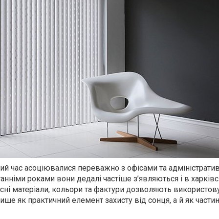
ий час асоціювалися переважно з офісами та адміністрат
анніми роками вони дедалі частіше з’являються і в харків
часні матеріали, кольори та фактури дозволяють використов
ише як практичний елемент захисту від сонця, а й як части