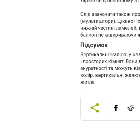
харків’ян в основному з 
Слід зазначити також пр
(мультиштори). Цікавої ї
нижній частині ламелей, 
балкон не відкриваючи ж
Підсумок
Вертикальні жалюзі у ква
і просторих кімнат. Вони
акуратності та можуть ві
колір, вертикальні жалю
житла.