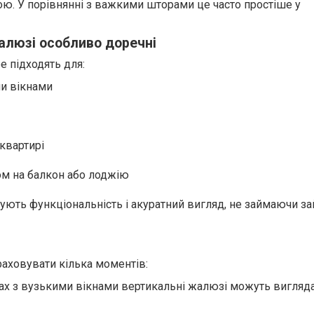
ю. У порівнянні з важкими шторами це часто простіше у
алюзі особливо доречні
е підходять для:
ми вікнами
 квартирі
м на балкон або лоджію
нують функціональність і акуратний вигляд, не займаючи з
раховувати кілька моментів:
ах з вузькими вікнами вертикальні жалюзі можуть вигляда