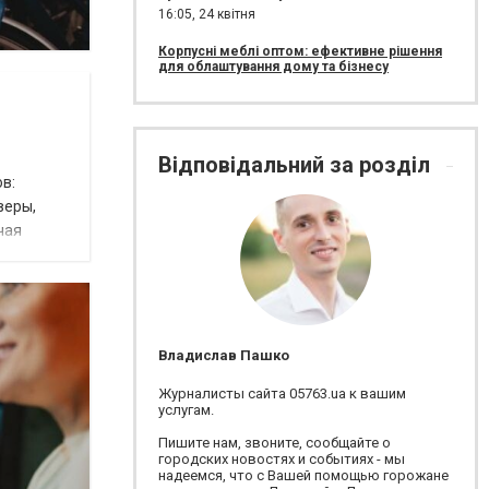
16:05,
24 квітня
Корпусні меблі оптом: ефективне рішення
для облаштування дому та бізнесу
Відповідальний за розділ
в:
веры,
чая
Владислав Пашко
Журналисты сайта 05763.ua к вашим
услугам.
Пишите нам, звоните, сообщайте о
городских новостях и событиях - мы
надеемся, что с Вашей помощью горожане