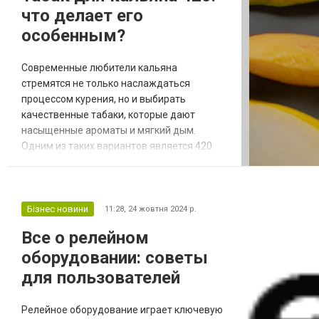
что делает его
особенным?
Современные любители кальяна
стремятся не только наслаждаться
процессом курения, но и выбирать
качественные табаки, которые дают
насыщенные ароматы и мягкий дым.
Одним из таких вариантов является 420
табак для кальяна, который за короткое
время успел завоевать популярность
среди курильщиков благодаря своему
уникальному сочетанию качественных
Бізнес новини
11:28,
24 жовтня 2024 р.
ингредиентов и широкому ассортименту
Все о релейном
вкусов. Этот табак выделяется высоким
оборудовании: советы
качеством, густым дымом и особой
обработк...
для пользователей
Релейное оборудование играет ключевую