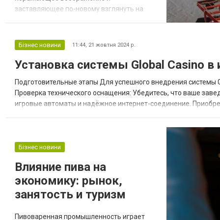
заставляющее по-новому взглянуть на
привычные вещи. Рассмотрим самые
интересные примеры того, как велосипед
становится частью мира искусства.
Бізнес новини
11:44,
21 жовтня 2024 р.
Дизайнерские концепты Современные
Установка системы Global Casino в
дизайнеры постоянно экспериментируют с
формой и функциональностью
Подготовительные этапы Для успешного внедрения системы Gl
велосипеда, создавая удивительные
Проверка технического оснащения: Убедитесь, что ваше зав
концепты: Складной ве...
игровые автоматы и надёжное интернет-соединение. Приобре
игровые терминалы, коммутаторы и кабели, которые понадобят
Бізнес новини
Влияние пива на
экономику: рынок,
занятость и туризм
Пивоваренная промышленность играет