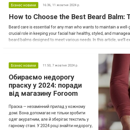
неможлива на інших платформах. У цій
Бізнес новини
16:36,
11 жовтня 2024 р.
статті розглянемо ключові фактори, які
How to Choose the Best Beard Balm: 
слід враховувати при виборі ігрової
приставки до телевізора. 1. Тип...
Beard care is essential for any man who wants to maintain a wel
crucial role in keeping your facial hair healthy, styled, and manag
beard balms designed to meet various needs. In this article, we’ll 
Beard Balm? Beard balm...
Бізнес новини
11:50,
7 жовтня 2024 р.
Обираємо недорогу
праску у 2024: поради
від магазину Foroom
Праска — незамінний прилад у кожному
домі. Вона допомагає не тільки зробити
одяг акуратним, але й зберігає текстиль у
гарному стані. У 2024 році знайти недорогу,