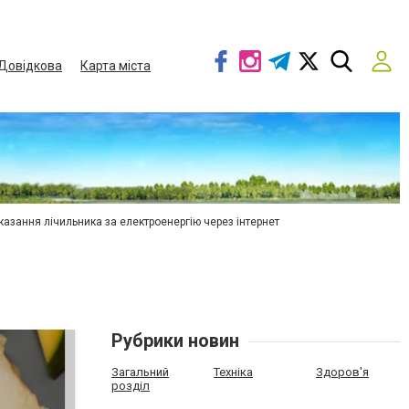
Довідкова
Карта міста
азання лічильника за електроенергію через інтернет
Рубрики новин
Загальний
Техніка
Здоров'я
розділ