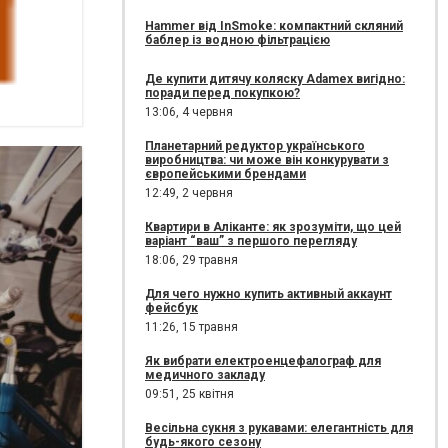
Hammer від InSmoke: компактний скляний
баблер із водною фільтрацією
Де купити дитячу коляску Adamex вигідно:
поради перед покупкою?
13:06,
4 червня
Планетарний редуктор українського
виробництва: чи може він конкурувати з
європейськими брендами
12:49,
2 червня
Квартири в Аліканте: як зрозуміти, що цей
варіант “ваш” з першого перегляду
18:06,
29 травня
Для чего нужно купить активный аккаунт
фейсбук
11:26,
15 травня
Як вибрати електроенцефалограф для
медичного закладу
09:51,
25 квітня
Весільна сукня з рукавами: елегантність для
будь-якого сезону