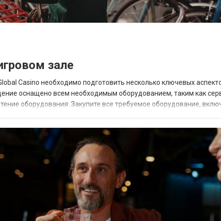
 игровом зале
obal Casino необходимо подготовить несколько ключевых аспекто
едение оснащено всем необходимым оборудованием, таким как сер
тение оборудования: Закупите все требуемое оборудование, вклю
ся для интеграции системы. Лицензиров...