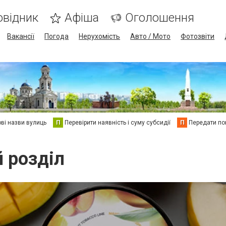
овідник
Афіша
Оголошення
Вакансії
Погода
Нерухомість
Авто / Мото
Фотозвіти
ві назви вулиць
П
Перевірити наявність і суму субсидії
П
Передати пок
й розділ