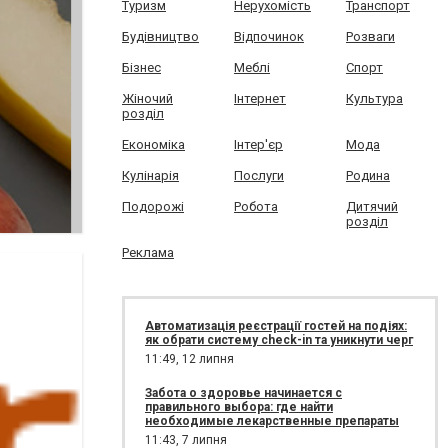
Туризм
Нерухомість
Транспорт
Будівництво
Відпочинок
Розваги
Бізнес
Меблі
Спорт
Жіночий
Інтернет
Культура
розділ
Економіка
Інтер'єр
Мода
Кулінарія
Послуги
Родина
Подорожі
Робота
Дитячий
розділ
Реклама
Автоматизація реєстрації гостей на подіях:
як обрати систему check-in та уникнути черг
11:49,
12 липня
Забота о здоровье начинается с
правильного выбора: где найти
необходимые лекарственные препараты
11:43,
7 липня