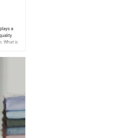
plays a
quality
o. What is