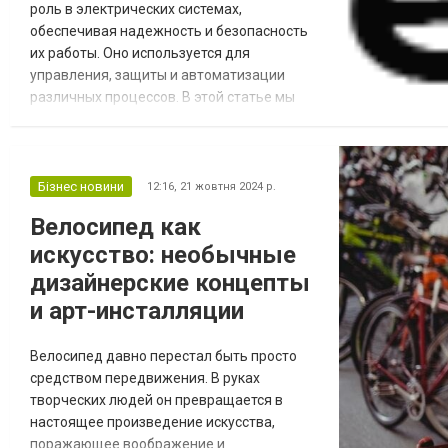
роль в электрических системах,
обеспечивая надежность и безопасность
их работы. Оно используется для
управления, защиты и автоматизации
различных процессов. В этой статье мы
рассмотрим основные компоненты
релейного оборудования и дадим
полезные советы по их использованию.
Купить светильники можно на
Бізнес новини
12:16,
21 жовтня 2024 р.
специализированных сайтах, чтобы
Велосипед как
обеспечить качественное освещение в
искусство: необычные
вашем доме или офисе. Основные
компоненты релейного...
дизайнерские концепты
и арт-инсталляции
Велосипед давно перестал быть просто
средством передвижения. В руках
творческих людей он превращается в
настоящее произведение искусства,
поражающее воображение и