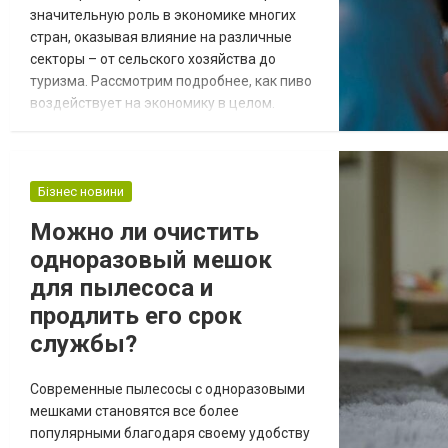
значительную роль в экономике многих
стран, оказывая влияние на различные
секторы – от сельского хозяйства до
туризма. Рассмотрим подробнее, как пиво
воздействует на экономику в целом.
Рынок пива Глобальный рынок пива – это
огромная индустрия с годовым оборотом в
сотни миллиардов долларов.
Крупнейшими игроками на мировом рынке
Бізнес новини
являются транснациональные
Можно ли очистить
корпорации, такие как Anheuser-Busch
одноразовый мешок
InBev, Heineken и Carlsberg. Одн...
для пылесоса и
продлить его срок
службы?
Современные пылесосы с одноразовыми
мешками становятся все более
популярными благодаря своему удобству