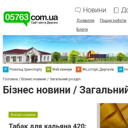
Новини
Д
Дозвілля
Пошук роботи
Блоги
Р
Розклад транспорту
W
Web камери
#
#Із_історіі_Дергачів
Н
Но
Головна
Бізнес новини
Загальний розділ
Бізнес новини / Загальни
Бізнес новини
Табак для кальяна 420: