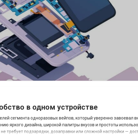
удобство в одном устройстве
ителей сегмента одноразовых вейпов, который уверенно завоевал 
анию яркого дизайна, широкой палитры вкусов и простоты использ
о не требует подзарядки, дозаправки или сложной настройки — дос