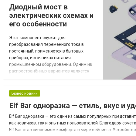
Диодный мост в
электрических схемах и
его особенности
Этот компонент служит для
преобразования переменного тока в
постоянный, применяется в бытовых
приборах, источниках питания,
промышленном оборудовании. Одним из
распространённых вариантов является
мост диодный, создающий стабильное
выпрямление напряжения. Компактный
диодный мост удобен при монтаже и
Бізнес новини
экономит место на плате. Главное – купить
Elf Bar одноразка — стиль, вкус и 
именно то, что нужно. Преимущества
применения Использование данного
Elf Bar одноразка — это один из самых популярных представ
компонента даёт целый ряд преимуществ,
как новичков, так и опытных пользователей. Благодаря сочет
повышающих...
Elf Bar стал синонимом комфорта в мире вейпинга. Устройств