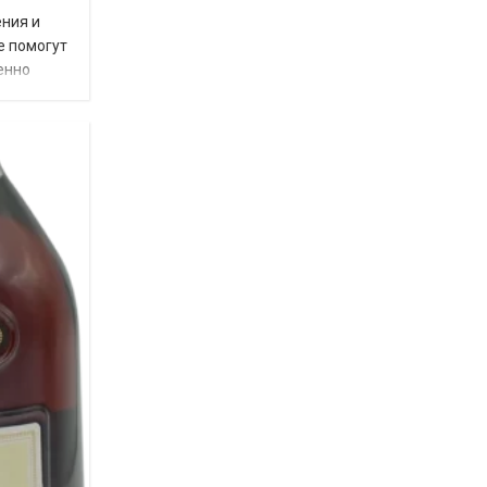
ения и
е помогут
енно