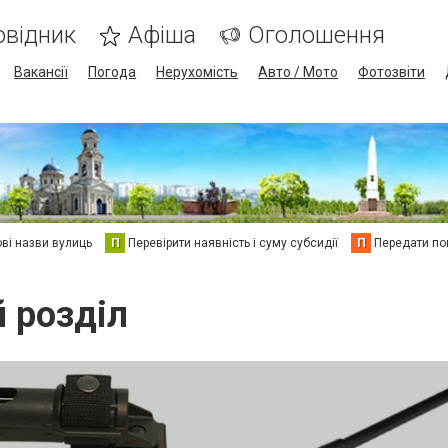
овідник
Афіша
Оголошення
Вакансії
Погода
Нерухомість
Авто / Мото
Фотозвіти
ві назви вулиць
П
Перевірити наявність і суму субсидії
П
Передати пок
й розділ