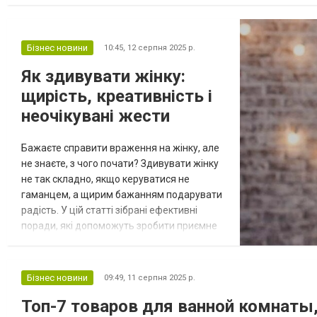
открыть упаковку, сделать затяжку, и вы получаете насыщенны
Бізнес новини
10:45,
12 серпня 2025 р.
Як здивувати жінку:
щирість, креативність і
неочікувані жести
Бажаєте справити враження на жінку, але
не знаєте, з чого почати? Здивувати жінку
не так складно, якщо керуватися не
гаманцем, а щирим бажанням подарувати
радість. У цій статті зібрані ефективні
поради, які допоможуть зробити приємне
коханій, подрузі, мамі чи колезі.
Персональний підхід — основа
справжнього враження Найбільше
Бізнес новини
09:49,
11 серпня 2025 р.
цінуються ті сюрпризи, які мають емоційне
Топ-7 товаров для ванной комнаты
значення. Якщо вона згадувала у розмові,