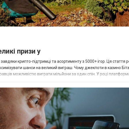
ликі призи у
завдяки крипто-підтримці та асортименту з 5000+ ігор. Ця стаття р
максимізувати шанси на великий виграш. Чому джекпоти в казино Біт
авців можливістю виграти мільйони за один спін. У році платформ
изов...