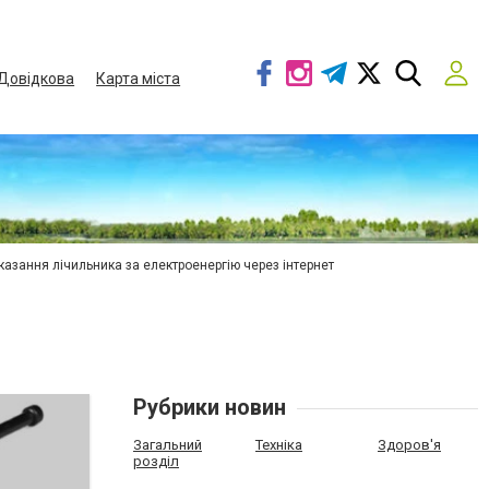
Довідкова
Карта міста
азання лічильника за електроенергію через інтернет
Рубрики новин
Загальний
Техніка
Здоров'я
розділ