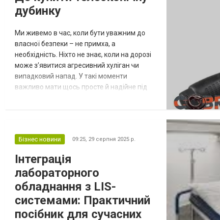
дубинку
Ми живемо в час, коли бути уважним до
власної безпеки – не примха, а
необхідність. Ніхто не знає, коли на дорозі
може з’явитися агресивний хуліган чи
випадковий напад. У такі моменти
важливо мати щось просте й надійне під
рукою. Саме для цього існує телескопічний
кийок – компактний, розкладний, але дуже
ефективний інструмент. Якщо ви
замислюєтесь, де найкраще купити
Бізнес новини
09:25,
29 серпня 2025 р.
телескопічну дубинку, давайте
розберемося, які вони бувають, чим
Інтеграція
корисні й як правильно зас...
лабораторного
обладнання з LIS-
системами: Практичний
посібник для сучасних