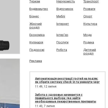
Туризм
Нерухомість
Транспорт
Будівництво
Відпочинок
Розваги
Бізнес
Меблі
Спорт
Жіночий
Інтернет
Культура
розділ
Економіка
Інтер'єр
Мода
Кулінарія
Послуги
Родина
Подорожі
Робота
Дитячий
розділ
Реклама
Автоматизація реєстрації гостей на подіях:
як обрати систему check-in та уникнути черг
11:49,
12 липня
Забота о здоровье начинается с
правильного выбора: где найти
необходимые лекарственные препараты
11:43,
7 липня