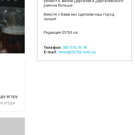
узнают о жизни Дергачей и Дергачевского
района больше.
Вместе с Вами мы сделаем наш город
лучше!
Редакция 05763.ua:
Телефон:
063 076 76 78
E-mail:
news@05763.com.ua
іде вгору
ня угоди