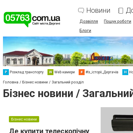
Новини
Д
Дозвілля
Пошук роботи
Блоги
Р
Розклад транспорту
W
Web камери
#
#Із_історіі_Дергачів
Н
Но
Головна
Бізнес новини
Загальний розділ
Бізнес новини / Загальни
Бізнес новини
Де купити телескопічну