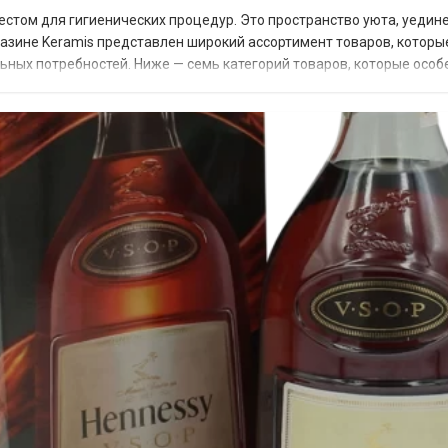
стом для гигиенических процедур. Это пространство уюта, уедин
газине Keramis представлен широкий ассортимент товаров, которы
льных потребностей. Ниже — семь категорий товаров, которые особ
асто в магазинах Kerami...