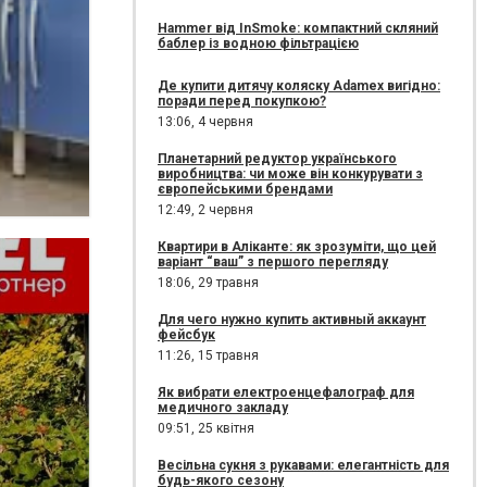
Hammer від InSmoke: компактний скляний
баблер із водною фільтрацією
Де купити дитячу коляску Adamex вигідно:
поради перед покупкою?
13:06,
4 червня
Планетарний редуктор українського
виробництва: чи може він конкурувати з
європейськими брендами
12:49,
2 червня
Квартири в Аліканте: як зрозуміти, що цей
варіант “ваш” з першого перегляду
18:06,
29 травня
Для чего нужно купить активный аккаунт
фейсбук
11:26,
15 травня
Як вибрати електроенцефалограф для
медичного закладу
09:51,
25 квітня
Весільна сукня з рукавами: елегантність для
будь-якого сезону