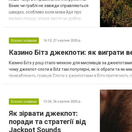
Віник чи граблі не завжди справляються
швидко, особливо коли мова йде про
велику площу, опале листя чи дрібне
сміття. Саме тому все більше господарів
обирають повітродуви - сучасну техніку,
яка значно полегшує догляд за подвір’ям.
Бізнес новини
16:13,
27 серпня 2025 р.
Інтернет-магазин Сантел пропонує
Казино Бітз джекпоти: як виграти ве
широкий асортимент таких пристроїв від
провідних світових брендів, сере...
Казино Бітз у році стало меккою для мисливців за джекпотами 
чому джекпот-слоти в Bitz такі популярні, як їх обрати та як 
приваблюють гравців Слоти з джекпотами в Бітз притягують гр
на 45% завдяки швидким виплатам через блокчейн і щедрим пр
Бізнес новини
12:54,
26 серпня 2025 р.
Як зірвати джекпот:
поради та стратегії від
Jackpot Sounds