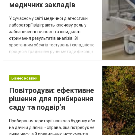
медичних закладів
У сучасному світі медичної діагностики
лабораторії відіграють ключову роль у
забезпеченні точності та швидкості
отримання результатів аналізів. Зі
зростанням обсягів тестувань і складністю
процесів традиційні ручні методи фіксації
даних стають неефективними. Саме тут на
допомогу приходить інтеграція
лабораторного обладнання з
лабораторними інформаційними
Бізнес новини
системами (LIS – Laboratory Information
Повітродуви: ефективне
Systems). Ця технологія не просто
рішення для прибирання
автоматизує рутинні операції,...
саду та подвір’я
Прибирання території навколо будинку або
на дачній ділянці - справа, яка потребує не
лише часу, а й правильних інструментів.