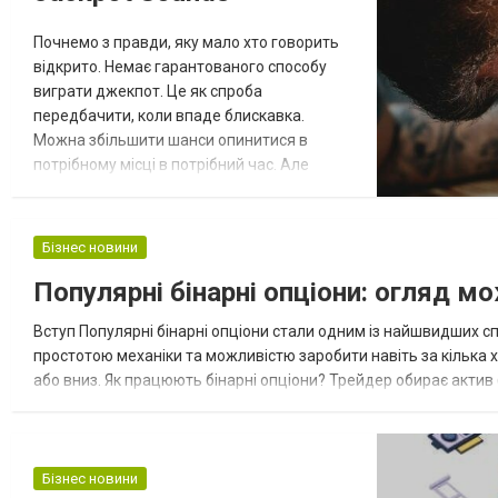
Почнемо з правди, яку мало хто говорить
відкрито. Немає гарантованого способу
виграти джекпот. Це як спроба
передбачити, коли впаде блискавка.
Можна збільшити шанси опинитися в
потрібному місці в потрібний час. Але
контролювати блискавку неможливо.
Тепер, коли ми це прояснили, розберемо
стратегії, які допоможуть максимально
Бізнес новини
збільшити ваші шанси. Думайте про це як
Популярні бінарні опціони: огляд м
про навчання водіння. Не можна
гарантувати, що ніколи не потрапите в
Вступ Популярні бінарні опціони стали одним із найшвидших сп
аварію. Але правильна тех...
простотою механіки та можливістю заробити навіть за кілька х
або вниз. Як працюють бінарні опціони? Трейдер обирає актив 
та робить прогноз щодо руху ціни. Якщо прогноз вірний – прибут
Бізнес новини