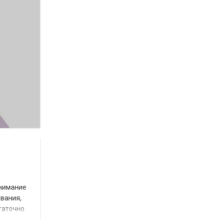
внимание
ования,
таточно