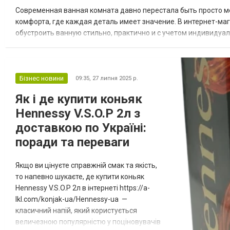
що мріє навчитись малювати — подаруйте
Современная ванная комната давно перестала быть просто ме
набір для...
комфорта, где каждая деталь имеет значение. В интернет-ма
обустроить ванную стильно, практично и с учетом индивидуа
популярны у покупателей и заслуживают внимания. Наиболее ч
Бізнес новини
09:35,
27 липня 2025 р.
Як і де купити коньяк
Hennessy V.S.O.P 2л з
доставкою по Україні:
поради та переваги
Якщо ви цінуєте справжній смак та якість,
то напевно шукаєте, де купити коньяк
Hennessy V.S.O.P 2л в інтернеті https://a-
lkl.com/konjak-ua/Hennessy-ua —
класичний напій, який користується
величезною популярністю у поціновувачів