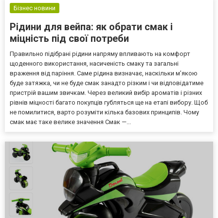
Бізнес новини
Рідини для вейпа: як обрати смак і
міцність під свої потреби
Правильно підібрані рідини напряму впливають на комфорт
щоденного використання, насиченість смаку та загальні
враження від паріння. Саме рідина визначає, наскільки м’якою
буде затяжка, чи не буде смак занадто різким і чи відповідатиме
пристрій вашим звичкам. Через великий вибір ароматів і різних
рівнів міцності багато покупців губляться ще на етапі вибору. Щоб
не помилитися, варто розуміти кілька базових принципів. Чому
смак має таке велике значення Смак —...