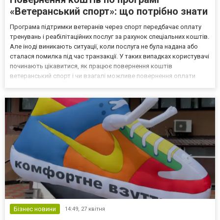
«Ветеранський спорт»: що потрібно знати
Програма підтримки ветеранів через спорт передбачає оплату
тренувань і реабілітаційних послуг за рахунок спеціальних коштів.
Але іноді виникають ситуації, коли послуга не була надана або
сталася помилка під час транзакції. У таких випадках користувачі
починають цікавитися, як працює повернення коштів
ветеранський спорт і чи взагалі можливе повернення оплати
ветеранський спорт. Розуміння цих правил допомагає уникнути
непорозумінь і швидше вирішувати спірні...
Бізнес новини
14:49,
27 квітня