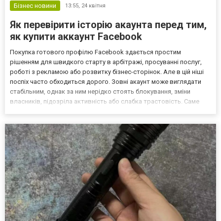
Бізнес новини
13:55,
24 квітня
Як перевірити історію акаунта перед тим,
як купити аккаунт Facebook
Покупка готового профілю Facebook здається простим
рішенням для швидкого старту в арбітражі, просуванні послуг,
роботі з рекламою або розвитку бізнес-сторінок. Але в цій ніші
поспіх часто обходиться дорого. Зовні акаунт може виглядати
стабільним, однак за ним нерідко стоять блокування, зміни
власників, підозріла активність або слабка трастовість. Саме
тому перед угодою важливо не просто оцінити поточний стан
профілю, а й зрозуміти, що з ним відбувалося ран...