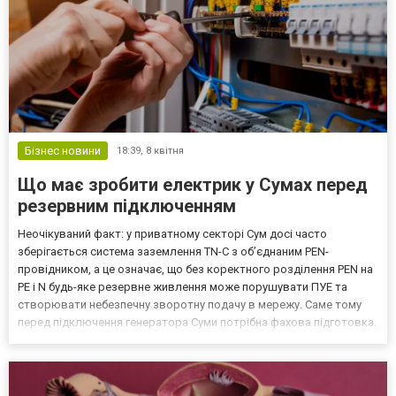
Бізнес новини
18:39,
8 квітня
Що має зробити електрик у Сумах перед
резервним підключенням
Неочікуваний факт: у приватному секторі Сум досі часто
зберігається система заземлення TN-C з об’єднаним PEN-
провідником, а це означає, що без коректного розділення PEN на
PE і N будь-яке резервне живлення може порушувати ПУЕ та
створювати небезпечну зворотну подачу в мережу. Саме тому
перед підключення генератора Суми потрібна фахова підготовка.
Роль і зона відповідальності: що робить електрик у Сумах
Електрик Суми відповідає за первинний аудит мережі об’...