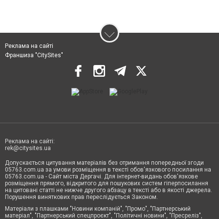
Реклама на сайті
Франшиза "CitySites"
Реклама на сайті:
rek@citysites.ua
Допускається цитування матеріалів без отримання попередньої згоди
05763.com.ua за умови розміщення в тексті обов'язкового посилання на
05763.com.ua - Сайт міста Дергачі. Для інтернет-видань обов'язкове
розміщення прямого, відкритого для пошукових систем гіперпосилання
на цитовані статті не нижче другого абзацу в тексті або в якості джерела.
Порушення виняткових прав переслідується Законом.
Матеріали з плашками "Новини компаній", "Промо", "Партнерський
матеріал", "Партнерський спецпроєкт", "Політичні новини", "Пресреліз",