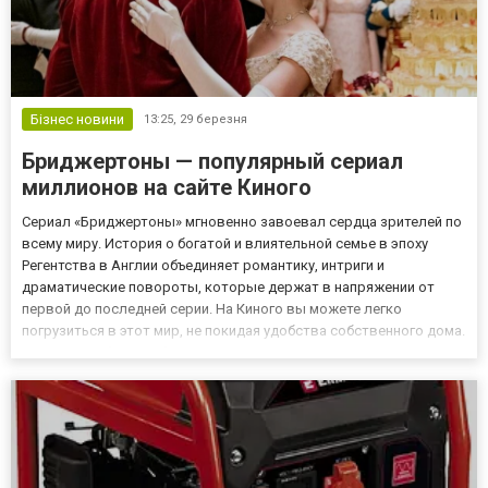
Бізнес новини
13:25,
29 березня
Бриджертоны — популярный сериал
миллионов на сайте Киного
Сериал «Бриджертоны» мгновенно завоевал сердца зрителей по
всему миру. История о богатой и влиятельной семье в эпоху
Регентства в Англии объединяет романтику, интриги и
драматические повороты, которые держат в напряжении от
первой до последней серии. На Киного вы можете легко
погрузиться в этот мир, не покидая удобства собственного дома.
Интриги, любовь и общество Сюжет рассказывает о членах
семьи Бриджертонов, каждый из которых имеет свои секреты и
амбици...