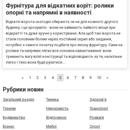
Фурнітура для відкатних воріт: ролики
опорні та напрямні в наявності
Відкатні ворота сьогодні обирають чи не для кожного другого
будинку, і це зрозуміло - вони не займають зайвого місця при
відкритті та дуже зручні у користуванні. Але щоб такі ворота не
стали головним болем через постійний скрип або заїдання,
потрібно з самого початку подбати про якісну фурнітуру. Саме на
ролики та напрямні лягає все основне навантаження: вони
тримають вагу всієї конструкції та відповідають за те, наскільки
легко і тихо вона буде рухатися....
«
1
2
3
4
5
6
7
8
9
10
»
Рубрики новин
Загальний розділ
Техніка
Здоров'я
Туризм
Нерухомість
Транспорт
Будівництво
Відпочинок
Розваги
Бізнес
Меблі
Спорт