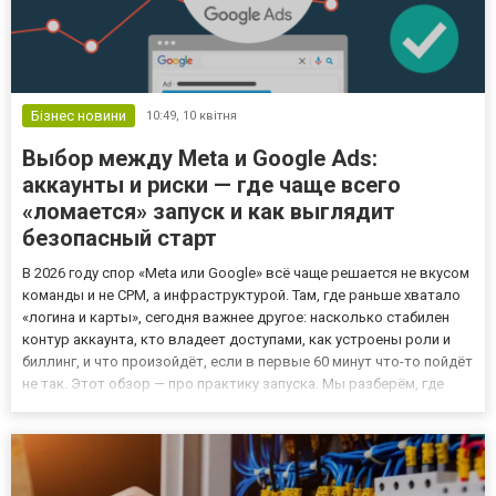
Бізнес новини
10:49,
10 квітня
Выбор между Meta и Google Ads:
аккаунты и риски — где чаще всего
«ломается» запуск и как выглядит
безопасный старт
В 2026 году спор «Meta или Google» всё чаще решается не вкусом
команды и не CPM, а инфраструктурой. Там, где раньше хватало
«логина и карты», сегодня важнее другое: насколько стабилен
контур аккаунта, кто владеет доступами, как устроены роли и
биллинг, и что произойдёт, если в первые 60 минут что-то пойдёт
не так. Этот обзор — про практику запуска. Мы разберём, где
чаще всего ломается процесс старта в Meta и Google Ads, как
отличить «живой» рабочий контур...