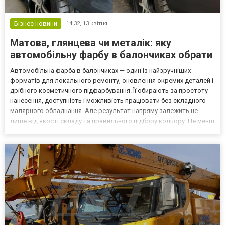
Бізнес новини
14:32,
13 квітня
Матова, глянцева чи металік: яку
автомобільну фарбу в балончиках обрати
Автомобільна фарба в балончиках — один із найзручніших
форматів для локального ремонту, оновлення окремих деталей і
дрібного косметичного підфарбування. Її обирають за простоту
нанесення, доступність і можливість працювати без складного
малярного обладнання. Але результат напряму залежить не
лише від якості складу та правильного підбору кольору. Не менш
важливо відразу визначитися з типом покриття: матовим,
глянцевим чи металік. Саме фініш впливає на те, я...