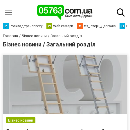
Р
Розклад транспорту
W
Web камери
#
#Із_історіі_Дергачів
Н
Но
Головна
Бізнес новини
Загальний розділ
Бізнес новини / Загальний розділ
Бізнес новини