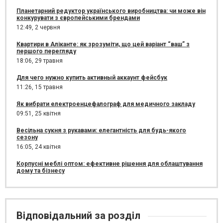
Планетарний редуктор українського виробництва: чи може він
конкурувати з європейськими брендами
12:49,
2 червня
Квартири в Аліканте: як зрозуміти, що цей варіант “ваш” з
першого перегляду
18:06,
29 травня
Для чего нужно купить активный аккаунт фейсбук
11:26,
15 травня
Як вибрати електроенцефалограф для медичного закладу
09:51,
25 квітня
Весільна сукня з рукавами: елегантність для будь-якого
сезону
16:05,
24 квітня
Корпусні меблі оптом: ефективне рішення для облаштування
дому та бізнесу
Відповідальний за розділ