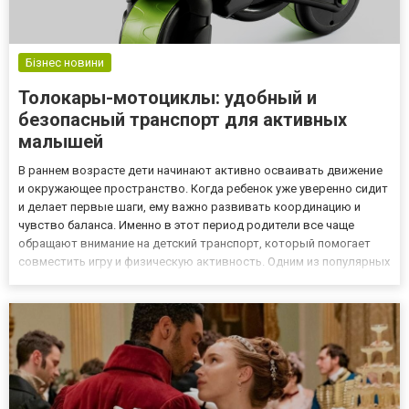
Бізнес новини
Толокары-мотоциклы: удобный и
безопасный транспорт для активных
малышей
В раннем возрасте дети начинают активно осваивать движение
и окружающее пространство. Когда ребенок уже уверенно сидит
и делает первые шаги, ему важно развивать координацию и
чувство баланса. Именно в этот период родители все чаще
обращают внимание на детский транспорт, который помогает
совместить игру и физическую активность. Одним из популярных
решений становятся толокары мотоциклы. Это компактные
модели, выполненные в стиле мотоциклов, которые приводятс...