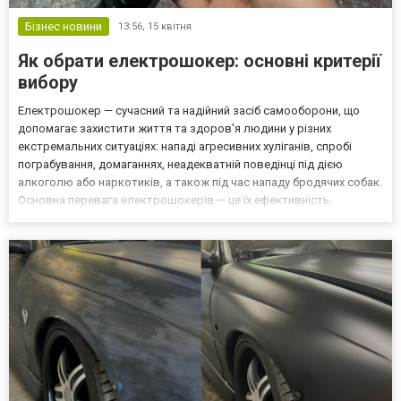
Бізнес новини
13:56,
15 квітня
Як обрати електрошокер: основні критерії
вибору
Електрошокер — сучасний та надійний засіб самооборони, що
допомагає захистити життя та здоров'я людини у різних
екстремальних ситуаціях: нападі агресивних хуліганів, спробі
пограбування, домаганнях, неадекватній поведінці під дією
алкоголю або наркотиків, а також під час нападу бродячих собак.
Основна перевага електрошокерів — це їх ефективність,
простота у використанні та легальність. Кожен повнолітній
громадянин може придбати електрошокер без спеціальних...