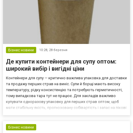
Бізнес новини
10:28,
28 березня
Де купити контейнери для супу оптом:
широкий вибір і вигідні ціни
Контейнери для супу — критично важлива упаковка для доставки
та продажу перших страв на виніс. Супи й борщі мають високу
температуру, рідку консистенцію та потребують герметичності,
тому випадкова тара тут не працює. Для закладів важливо
купувати одноразову упаковку для перших страв оптом, щоб
мати стабільну якість, прогнозовану собівартість і запас на пікові
дні. Саме системна закупівля дозволяє уникнути перебоїв у
роботі й зберігати рівень сервісу незале...
Бізнес новини