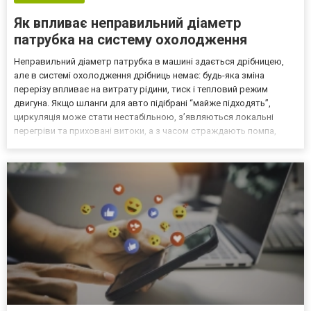
Як впливає неправильний діаметр
патрубка на систему охолодження
Неправильний діаметр патрубка в машині здається дрібницею,
але в системі охолодження дрібниць немає: будь-яка зміна
перерізу впливає на витрату рідини, тиск і тепловий режим
двигуна. Якщо шланги для авто підібрані “майже підходять”,
циркуляція може стати нестабільною, з’являються локальні
перегріви та приховані витоки, а з часом страждають помпа,
радіатор і термостат. Правильний підбір — це безпека і ресурс, а
не лише те, щоб патрубок фізично наліз на штуц...