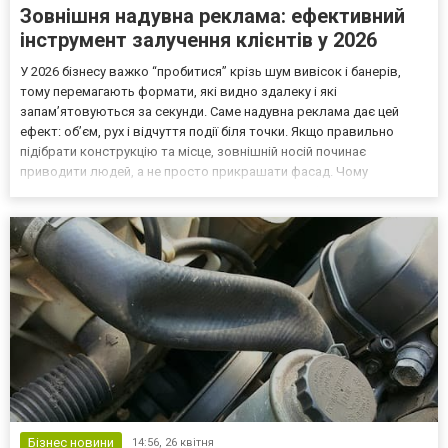
Зовнішня надувна реклама: ефективний
інструмент залучення клієнтів у 2026
У 2026 бізнесу важко “пробитися” крізь шум вивісок і банерів,
тому перемагають формати, які видно здалеку і які
запам’ятовуються за секунди. Саме надувна реклама дає цей
ефект: об’єм, рух і відчуття події біля точки. Якщо правильно
підібрати конструкцію та місце, зовнішній носій починає
приводити людей, а не просто прикрашати фасад. Чому
зовнішня надувна реклама працює краще у трафіку Зовнішня
надувна реклама “вмикає” увагу ще до того, як людина прочитає
т...
Бізнес новини
14:56,
26 квітня