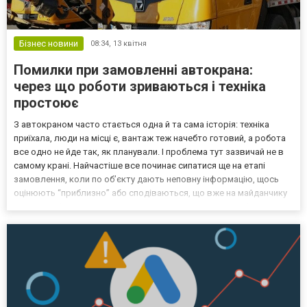
Бізнес новини
08:34,
13 квітня
Помилки при замовленні автокрана:
через що роботи зриваються і техніка
простоює
З автокраном часто стається одна й та сама історія: техніка
приїхала, люди на місці є, вантаж теж начебто готовий, а робота
все одно не йде так, як планували. І проблема тут зазвичай не в
самому крані. Найчастіше все починає сипатися ще на етапі
замовлення, коли по об’єкту дають неповну інформацію, щось
оцінюють “приблизно” або сподіваються, що вже на майданчику
якось розберуться. У підсумку машина стоїть, час іде, бригада
нервує, а просте завдання раптом...