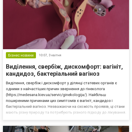
Бізнес новини
10:07,
3 квітня
Виділення, свербіж, дискомфорт: вагініт,
кандидоз, бактеріальний вагіноз
Виділення, свербіж і дискомфорт у ділянці статевих органів є
одними з найчастіших причин звернення до гінеколога
(https://medesana.kiev.ua/servic/ginekologija/). Найбільш
поширеними причинами цих симптомів є вагініт, кандидоз і
бактеріальний вагіноз. Незважаючи на схожість проявів, ці стани
мають різну природу та потребують різного підходу до лікування.
Вагініт — це загальний термін, що означає запалення слизової
оболонки піхви. Він може бути викликаний ба...