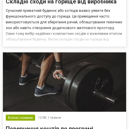
Складні сходи на горище від виробника
Сучасний приватний будинок або котедж важко уявити без
функціонального доступу до горища. Це приміщення часто
використовується для зберігання речей, облаштування технічних
зон або навіть створення додаткового житлового простору.
Саме тому вибір надійних і компактних сходів є важливим етапом
облаштування будинку. Якісні складні сходи на горище від
виробника - це оптимальне рішення, що поєднує в собі зручність,
безпеку та економію простору. Складні горищні с...
Бізнес новини
12:08,
1 травня
Повернення коштів по програмі