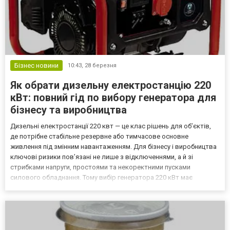
Бізнес новини
10:43,
28 березня
Як обрати дизельну електростанцію 220
кВт: повний гід по вибору генератора для
бізнесу та виробництва
Дизельні електростанції 220 квт — це клас рішень для об’єктів,
де потрібне стабільне резервне або тимчасове основне
живлення під змінним навантаженням. Для бізнесу і виробництва
ключові ризики пов’язані не лише з відключеннями, а й зі
стрибками напруги, простоями та некоректними пусками
силового обладнання. Тому вибір генератора 220 кВт має
базуватися на реальних режимах споживання, пускових
навантаженнях і сценаріях резервування, а не на «усереднених»
циф...