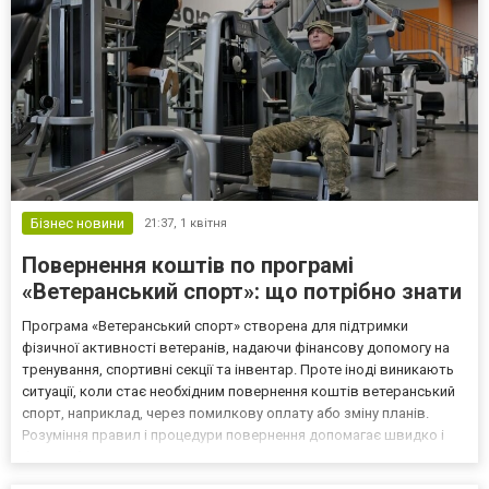
Бізнес новини
21:37,
1 квітня
Повернення коштів по програмі
«Ветеранський спорт»: що потрібно знати
Програма «Ветеранський спорт» створена для підтримки
фізичної активності ветеранів, надаючи фінансову допомогу на
тренування, спортивні секції та інвентар. Проте іноді виникають
ситуації, коли стає необхідним повернення коштів ветеранський
спорт, наприклад, через помилкову оплату або зміну планів.
Розуміння правил і процедури повернення допомагає швидко і
без проблем вирішити такі питання. Правильне користування
картою та дотримання умов програми дозволяє...