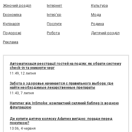
Жіночий розділ
Інтернет
Культура
Економіка
Інтер'єр
Мода
Кулінарія
Послуги
Родина
Подорожі
Робота
Дитячий розділ
Реклама
Автоматизація реєстрації гостей на подіях: як обрати систему
check-in та уникнути черг
11:49,
12 липня
Забота о здоровье начинается с правильного выбора: где
найти необходимые лекарственные препараты
11:43,
7 липня
Hammer від InSmoke: компактний скляний баблер із водною
фільтрацією
Де купити дитячу коляску Adamex вигідно: поради перед
покупкою?
13:06,
4 червня