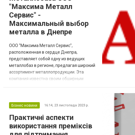
"Максима Металл
Сервис" -
Максимальный выбор
металла в Днепре
ООО "Максима Металл Сервис",
расположенная в сердце Днепра,
представляет собой одну из ведущих
металлобаз в регионе, предлагая широкий
ассортимент металлопродукции. Эта
компания известна своим обширным
выбором и высоким качеством
металлических изделий, отвечающих
потребностям самых разнообразных
клиентов. Ассортимент продукции
Бізнес новини
16:14,
23 листопада 2023 р.
Металлобаза "Максима Металл Сервис"
Практичні аспекти
предлагает широкий спектр
використання преміксів
металлических изделий, включая черный
металл, цветные металлы, нержав...
для підтримання