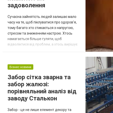
задоволення
Сучасна зайнятість людей залишає мало
часу на те, щоб піклуватися про здоров'я,
тому багато хто стикається з напругою,
стресом та зниженням настрою. Хтось
намагається більше гуляти, щоб
відволіктися від проблем, а хтось вирішує
спробувати щось нове та відвідати
еротичний масаж у Києві. Ніжні торкання
розслаблюють кожну клітину, а комбінація
рухів дозволяє зняти напругу.
Бізнес новини
Розслаблюючий масаж може здивувати
Забор сітка зварна та
чимось більш пікантним, докладніше тут.
забор жалюзі:
Завітавши на...
порівняльний аналіз від
заводу Сталькон
Забор - це не лише елемент декору та