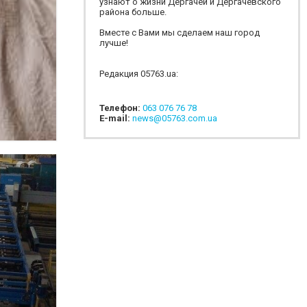
узнают о жизни Дергачей и Дергачевского
района больше.
Вместе с Вами мы сделаем наш город
лучше!
Редакция 05763.ua:
Телефон:
063 076 76 78
E-mail:
news@05763.com.ua