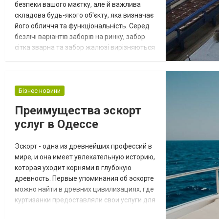
безпеки вашого маєтку, але й важлива
складова будь-якого об'єкту, яка визначає
його обличчя та функціональність. Серед
безлічі варіантів заборів на ринку, забор
сітка зварна та забор жалюзі вирізняються
своєю популярністю та практичністю. У
цьому сео-тексті ми розглянемо ці два
варіанти заборів, зокрема їхні переваги,
ціни та можливість купити їх в Києві, і
Бізнес новини
зробимо акцент на продукції від відомого
Преимущества эскорт
заводу Сталькон. Забор...
услуг в Одессе
Эскорт - одна из древнейших профессий в
мире, и она имеет увлекательную историю,
которая уходит корнями в глубокую
древность. Первые упоминания об эскорте
можно найти в древних цивилизациях, где
куртизанки предоставляли свои услуги для
богатых и влиятельных клиентов. Этот вид