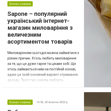
зовсім не зайвими будуть різноманітні
Бізнес новини
додаткові друковані вироби, які можна
Sapone – популярний
використовувати для покращення вмінь, а
український інтернет-
також ху...
магазин миловаріння з
величезним
асортиментом товарів
Миловарінням сьогодні можна займатися з
різних причин. Хтось любить миловаріння
за те, що це дуже гарне та цікаве хобі. Ще
хтось займається ним на постійній основі,
адже це їхній основний варіант отримання
доходу. Треті так і зовсім люблять
виготовляти мило для себе і як хороші
презенти, які піднімають настрій близьким,
рідним і знайомим. Таке мило, що його було
зроблено своїми власними руками з
Бізнес новини
14:36,
20 жовтня 2023 р.
якісних і натуральних компонентів, стане