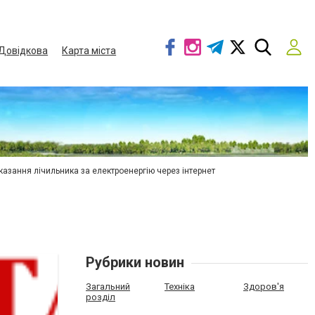
Довідкова
Карта міста
азання лічильника за електроенергію через інтернет
Рубрики новин
Загальний
Техніка
Здоров'я
розділ