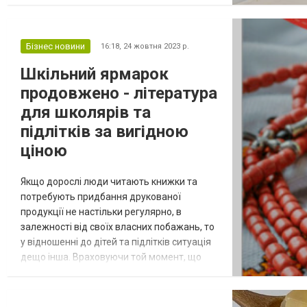
деятельности со временем стал
неотъемлемой частью культуры и
искусства. Современные эскорт-услуги в
Бізнес новини
16:18,
24 жовтня 2023 р.
Одессе: разнообразие и профессионализм
Одесса, как курортный город на побережье
Шкільний ярмарок
Чер...
продовжено - література
для школярів та
підлітків за вигідною
ціною
Якщо дорослі люди читають книжки та
потребують придбання друкованої
продукції не настільки регулярно, в
залежності від своїх власних побажань, то
у відношенні до дітей та підлітків ситуація
дещо інша. Враховуючи той момент, що
шкільне навчання потребує від дитини
великої концентрацією уваги та
формування відповідних навичок та вмінь,