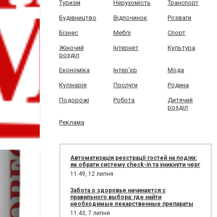
Туризм
Нерухомість
Транспорт
Будівництво
Відпочинок
Розваги
Бізнес
Меблі
Спорт
Жіночий
Інтернет
Культура
розділ
Економіка
Інтер'єр
Мода
Кулінарія
Послуги
Родина
Подорожі
Робота
Дитячий
розділ
Реклама
Автоматизація реєстрації гостей на подіях:
як обрати систему check-in та уникнути черг
11:49,
12 липня
Забота о здоровье начинается с
правильного выбора: где найти
необходимые лекарственные препараты
11:43,
7 липня