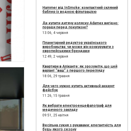
Hammer від InSmoke: компактний скляний
баблер із водною фільтрацією
Де купити дитячу коляску Adamex вигідно:
поради перед покупкою?
13:06,
4 червня
Планетарний редуктор українського
виробництва: чи може він конкурувати з
європейськими брендами
12:49,
2 червня
Квартири в Аліканте: як зрозуміти, що цей
варіант “ваш” з першого перегляду
18:06,
29 травня
Для чего нужно купить активный аккаунт
фейсбук
11:26,
15 травня
Як вибрати електроенцефалограф для
медичного закладу
09:51,
25 квітня
Весільна сукня з рукавами: елегантність для
будь-якого сезону