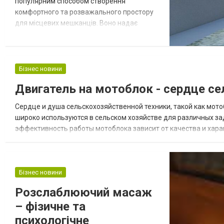
популярним способом створення
комфортного та розважального простору
для місцевих мешканців. Воно надає
можливість створити басейн, який
ідеально відповідає індивідуальним
потребам клієнтів, забезпечуючи безпеку,
якість та довговічність. Перший етап
Бізнес новини
будівництва полягає у ретельному
Двигатель на мотоблок - сердце се
плануванні, виборі оптимального розміру,
форми та місцезнаходження басе...
Сердце и душа сельскохозяйственной техники, такой как мото
широко используются в сельском хозяйстве для различных зада
эффективность работы мотоблока зависит от качества и харак
бензиновыми или дизельными. Бензиновые двигатели обычно п
Бізнес новини
Розслаблюючий масаж
– фізичне та
психологічне