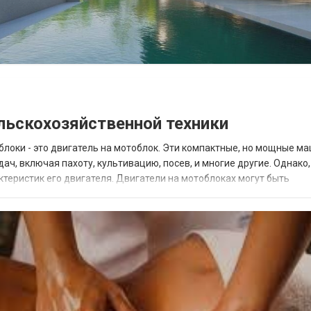
льскохозяйственной техники
блоки - это двигатель на мотоблок. Эти компактные, но мощные м
ч, включая пахоту, культивацию, посев, и многие другие. Однако,
теристик его двигателя. Двигатели на мотоблоках могут быть
роще в обслуживании и более м...