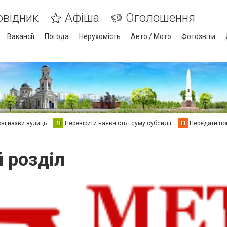
овідник
Афіша
Оголошення
Вакансії
Погода
Нерухомість
Авто / Мото
Фотозвіти
ві назви вулиць
П
Перевірити наявність і суму субсидії
П
Передати пок
й розділ