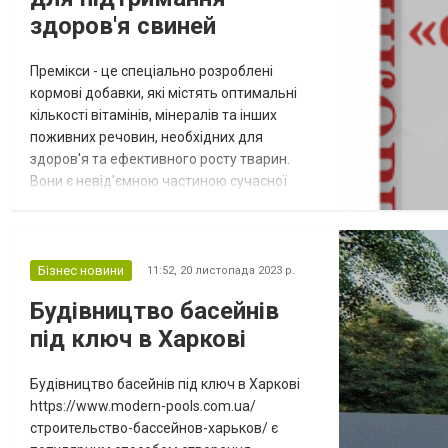
здоров'я свиней
Премікси - це спеціально розроблені
кормові добавки, які містять оптимальні
кількості вітамінів, мінералів та інших
поживних речовин, необхідних для
здоров'я та ефективного росту тварин.
Вони є невід'ємною частиною сучасної
стратегії інтенсивної годівлі, що забезпечує
комплексний підхід до здоров'я свиней та
забезпечує швидке отримання м'ясної
сировини. Вибрати премікси для будь якої
Бізнес новини
11:52,
20 листопада 2023 р.
групи тварин можна самостійно або після
Будівництво басейнів
консультації фахівців на сайті ко...
під ключ в Харкові
Будівництво басейнів під ключ в Харкові
https://www.modern-pools.com.ua/
строительство-бассейнов-харьков/ є