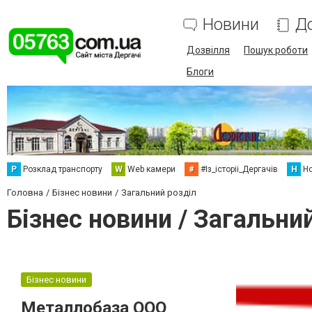
Новини
Д
Дозвілля
Пошук роботи
Блоги
Р
Розклад транспорту
W
Web камери
#
#Із_історіі_Дергачів
Н
Но
Головна
Бізнес новини
Загальний розділ
Бізнес новини / Загальни
Бізнес новини
Металлобаза ООО