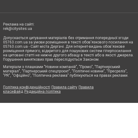
Реклама на сайті:
rek@citysites.ua
Допускається цитування матеріалів без отримання попередньої згоди
05763.com.ua за умови розміщення в тексті обов'язкового посилання на
05763.com.ua - Сайт міста Дергачі. Для інтернет-видань обов'язкове
розміщення прямого, відкритого для пошукових систем гіперпосилання
на цитовані статті не нижче другого абзацу в тексті або в якості джерела.
Порушення виняткових прав переслідується Законом.
Матеріали з плашками "Новини компаній", "Промо", "Партнерський
матеріал", "Партнерський спецпроєкт", "Політичні новини", "Пресреліз",
"PR", "Офіційно", "Політична реклама" публікуються на правах реклами.
Політика конфіденційності
Правила сайту
Правила
класифайд
Редакційна політика