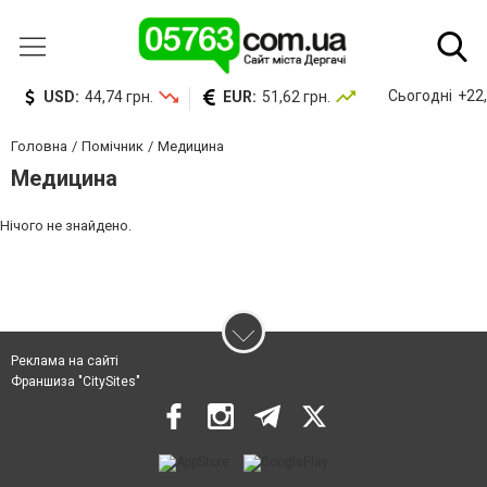
Сьогодні
+22,
USD:
44,74 грн.
EUR:
51,62 грн.
Головна
Помічник
Медицина
Медицина
Нічого не знайдено.
Реклама на сайті
Франшиза "CitySites"