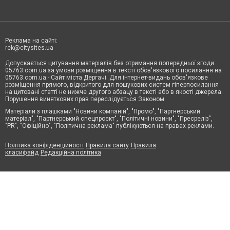
Реклама на сайті:
rek@citysites.ua
Допускається цитування матеріалів без отримання попередньої згоди
05763.com.ua за умови розміщення в тексті обов'язкового посилання на
05763.com.ua - Сайт міста Дергачі. Для інтернет-видань обов'язкове
розміщення прямого, відкритого для пошукових систем гіперпосилання
на цитовані статті не нижче другого абзацу в тексті або в якості джерела.
Порушення виняткових прав переслідується Законом.
Матеріали з плашками "Новини компаній", "Промо", "Партнерський
матеріал", "Партнерський спецпроєкт", "Політичні новини", "Пресреліз",
"PR", "Офіційно", "Політична реклама" публікуються на правах реклами.
Політика конфіденційності
Правила сайту
Правила
класифайд
Редакційна політика