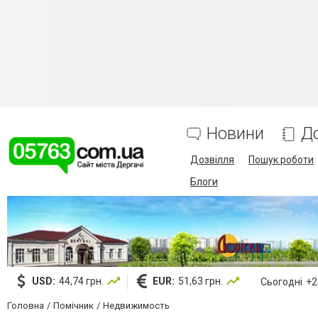
Новини
Д
Дозвілля
Пошук роботи
Блоги
USD:
44,74 грн.
EUR:
51,63 грн.
Сьогодні
+26
Головна
Помічник
Недвижимость