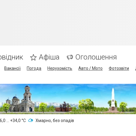
овідник
Афіша
Оголошення
Вакансії
Погода
Нерухомість
Авто / Мото
Фотозвіти
,0 ... +34,0 °С
Хмарно, без опадів