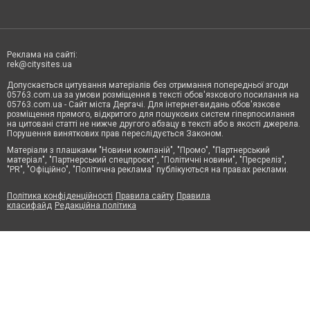
Реклама на сайті:
rek@citysites.ua
Допускається цитування матеріалів без отримання попередньої згоди
05763.com.ua за умови розміщення в тексті обов'язкового посилання на
05763.com.ua - Сайт міста Дергачі. Для інтернет-видань обов'язкове
розміщення прямого, відкритого для пошукових систем гіперпосилання
на цитовані статті не нижче другого абзацу в тексті або в якості джерела.
Порушення виняткових прав переслідується Законом.
Матеріали з плашками "Новини компаній", "Промо", "Партнерський
матеріал", "Партнерський спецпроєкт", "Політичні новини", "Пресреліз",
"PR", "Офіційно", "Політична реклама" публікуються на правах реклами.
Політика конфіденційності
Правила сайту
Правила
класифайд
Редакційна політика