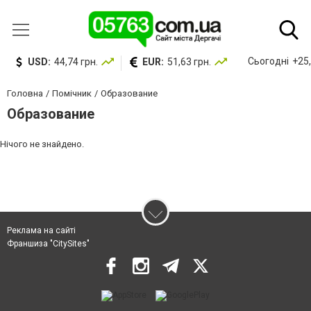
Сьогодні
+25,
USD:
44,74 грн.
EUR:
51,63 грн.
Головна
Помічник
Образование
Образование
Нічого не знайдено.
Реклама на сайті
Франшиза "CitySites"