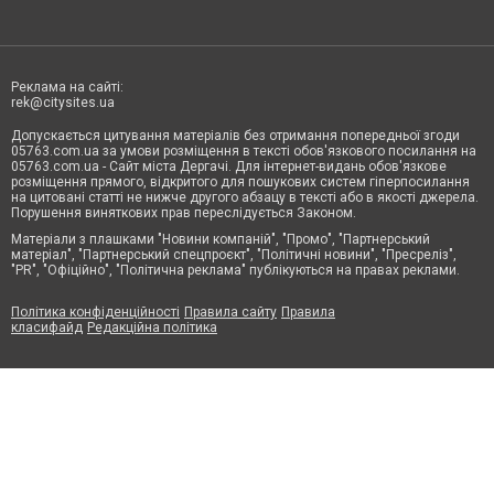
Реклама на сайті:
rek@citysites.ua
Допускається цитування матеріалів без отримання попередньої згоди
05763.com.ua за умови розміщення в тексті обов'язкового посилання на
05763.com.ua - Сайт міста Дергачі. Для інтернет-видань обов'язкове
розміщення прямого, відкритого для пошукових систем гіперпосилання
на цитовані статті не нижче другого абзацу в тексті або в якості джерела.
Порушення виняткових прав переслідується Законом.
Матеріали з плашками "Новини компаній", "Промо", "Партнерський
матеріал", "Партнерський спецпроєкт", "Політичні новини", "Пресреліз",
"PR", "Офіційно", "Політична реклама" публікуються на правах реклами.
Політика конфіденційності
Правила сайту
Правила
класифайд
Редакційна політика