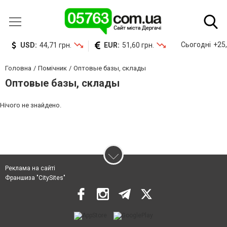
Сьогодні
+25,
USD:
44,71 грн.
EUR:
51,60 грн.
Головна
Помічник
Оптовые базы, склады
Оптовые базы, склады
Нічого не знайдено.
Реклама на сайті
Франшиза "CitySites"