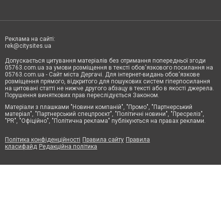
Реклама на сайті:
rek@citysites.ua
Допускається цитування матеріалів без отримання попередньої згоди
05763.com.ua за умови розміщення в тексті обов'язкового посилання на
05763.com.ua - Сайт міста Дергачі. Для інтернет-видань обов'язкове
розміщення прямого, відкритого для пошукових систем гіперпосилання
на цитовані статті не нижче другого абзацу в тексті або в якості джерела.
Порушення виняткових прав переслідується Законом.
Матеріали з плашками "Новини компаній", "Промо", "Партнерський
матеріал", "Партнерський спецпроєкт", "Політичні новини", "Пресреліз",
"PR", "Офіційно", "Політична реклама" публікуються на правах реклами.
Політика конфіденційності
Правила сайту
Правила
класифайд
Редакційна політика