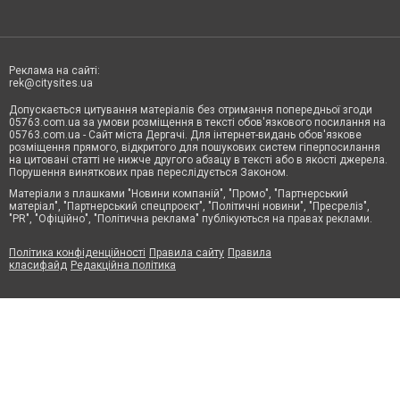
Реклама на сайті:
rek@citysites.ua
Допускається цитування матеріалів без отримання попередньої згоди
05763.com.ua за умови розміщення в тексті обов'язкового посилання на
05763.com.ua - Сайт міста Дергачі. Для інтернет-видань обов'язкове
розміщення прямого, відкритого для пошукових систем гіперпосилання
на цитовані статті не нижче другого абзацу в тексті або в якості джерела.
Порушення виняткових прав переслідується Законом.
Матеріали з плашками "Новини компаній", "Промо", "Партнерський
матеріал", "Партнерський спецпроєкт", "Політичні новини", "Пресреліз",
"PR", "Офіційно", "Політична реклама" публікуються на правах реклами.
Політика конфіденційності
Правила сайту
Правила
класифайд
Редакційна політика