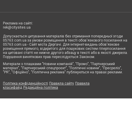
Реклама на сайті:
rek@citysites.ua
Допускається цитування матеріалів без отримання попередньої згоди
05763.com.ua за умови розміщення в тексті обов'язкового посилання на
05763.com.ua - Сайт міста Дергачі. Для інтернет-видань обов'язкове
розміщення прямого, відкритого для пошукових систем гіперпосилання
на цитовані статті не нижче другого абзацу в тексті або в якості джерела.
Порушення виняткових прав переслідується Законом.
Матеріали з плашками "Новини компаній", "Промо", "Партнерський
матеріал", "Партнерський спецпроєкт", "Політичні новини", "Пресреліз",
"PR", "Офіційно", "Політична реклама" публікуються на правах реклами.
Політика конфіденційності
Правила сайту
Правила
класифайд
Редакційна політика