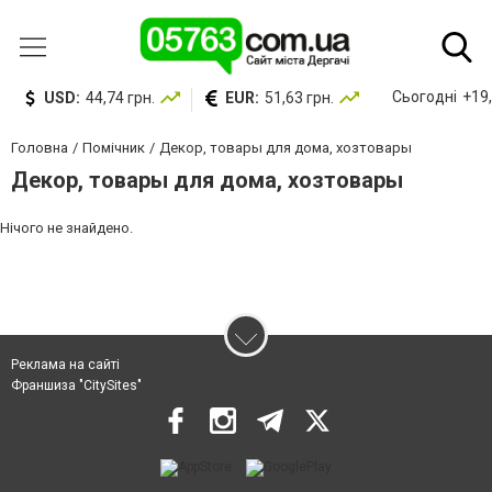
Сьогодні
+19,
USD:
44,74 грн.
EUR:
51,63 грн.
Головна
Помічник
Декор, товары для дома, хозтовары
Декор, товары для дома, хозтовары
Нічого не знайдено.
Реклама на сайті
Франшиза "CitySites"