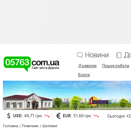
Новини
Д
Дозвілля
Пошук роботи
Блоги
USD:
44,71 грн.
EUR:
51,60 грн.
Сьогодні
+23
Головна
Помічник
Шоппинг