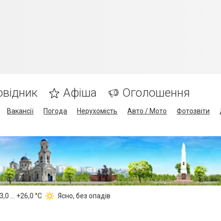
овідник
Афіша
Оголошення
Вакансії
Погода
Нерухомість
Авто / Мото
Фотозвіти
,0 ... +26,0 °С
Ясно, без опадів