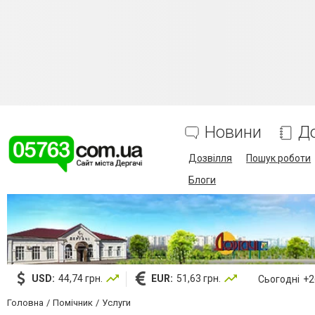
Новини
Д
Дозвілля
Пошук роботи
Блоги
USD:
44,74 грн.
EUR:
51,63 грн.
Сьогодні
+26
Головна
Помічник
Услуги