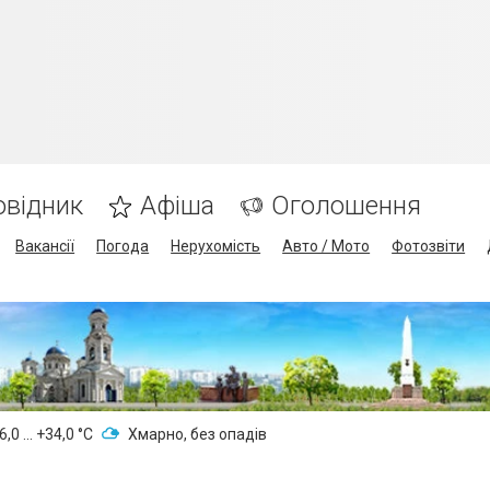
овідник
Афіша
Оголошення
Вакансії
Погода
Нерухомість
Авто / Мото
Фотозвіти
,0 ... +34,0 °С
Хмарно, без опадів