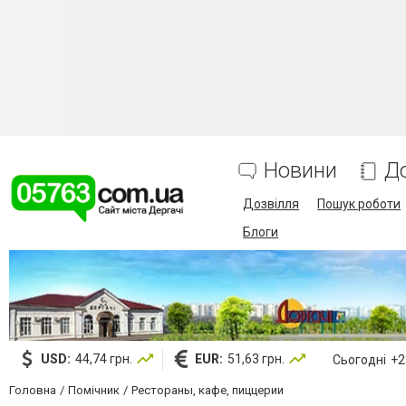
Новини
Д
Дозвілля
Пошук роботи
Блоги
USD:
44,74 грн.
EUR:
51,63 грн.
Сьогодні
+23
Головна
Помічник
Рестораны, кафе, пиццерии