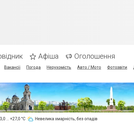
овідник
Афіша
Оголошення
Вакансії
Погода
Нерухомість
Авто / Мото
Фотозвіти
,0 ... +27,0 °С
Невелика хмарність, без опадів